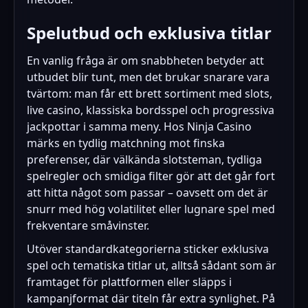
Spelutbud och exklusiva titlar
En vanlig fråga är om snabbheten betyder att
utbudet blir tunt, men det brukar snarare vara
tvärtom: man får ett brett sortiment med slots,
live casino, klassiska bordsspel och progressiva
jackpottar i samma meny. Hos Ninja Casino
märks en tydlig matchning mot finska
preferenser, där välkända slotsteman, tydliga
spelregler och smidiga filter gör att det går fort
att hitta något som passar – oavsett om det är
snurr med hög volatilitet eller lugnare spel med
frekventare småvinster.
Utöver standardkategorierna sticker exklusiva
spel och tematiska titlar ut, alltså sådant som är
framtaget för plattformen eller släpps i
kampanjformat där titeln får extra synlighet. På