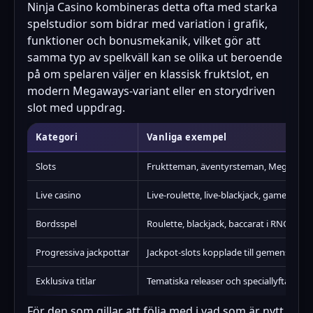
Ninja Casino kombineras detta ofta med starka
spelstudior som bidrar med variation i grafik,
funktioner och bonusmekanik, vilket gör att
samma typ av spelkväll kan se olika ut beroende
på om spelaren väljer en klassisk fruktslot, en
modern Megaways-variant eller en storydriven
slot med uppdrag.
Kategori
Vanliga exempel
Slots
Fruktteman, äventyrsteman, Megaways-i
Live casino
Live-roulette, live-blackjack, game show
Bordsspel
Roulette, blackjack, baccarat i RNG-form
Progressiva jackpottar
Jackpot-slots kopplade till gemensamma
Exklusiva titlar
Tematiska releaser och speciallyfta spel
För den som gillar att följa med i vad som är nytt