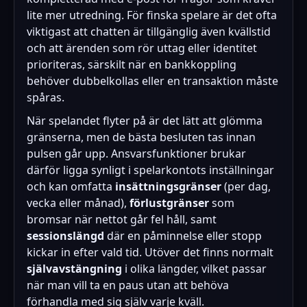
lite mer utredning. För finska spelare är det ofta
viktigast att chatten är tillgänglig även kvällstid
och att ärenden som rör uttag eller identitet
prioriteras, särskilt när en bankkoppling
behöver dubbelkollas eller en transaktion måste
spåras.
När spelandet flyter på är det lätt att glömma
gränserna, men de bästa besluten tas innan
pulsen går upp. Ansvarsfunktioner brukar
därför ligga synligt i spelarkontots inställningar
och kan omfatta
insättningsgränser
(per dag,
vecka eller månad),
förlustgränser
som
bromsar när nettot går fel håll, samt
sessionslängd
där en påminnelse eller stopp
kickar in efter vald tid. Utöver det finns normalt
självavstängning
i olika längder, vilket passar
när man vill ta en paus utan att behöva
förhandla med sig själv varje kväll.