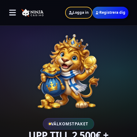
Logga in
Registrera dig
Meny
Spel
Logga in
Betalningsmetoder
App
Uttag
Bonusar
VÄLKOMSTPAKET
UPP TILL 2,500€ +