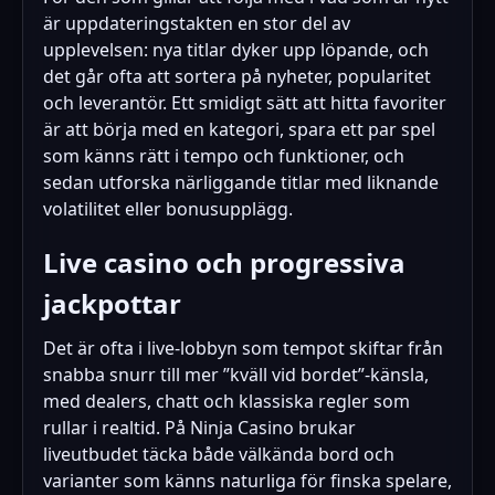
är uppdateringstakten en stor del av
upplevelsen: nya titlar dyker upp löpande, och
det går ofta att sortera på nyheter, popularitet
och leverantör. Ett smidigt sätt att hitta favoriter
är att börja med en kategori, spara ett par spel
som känns rätt i tempo och funktioner, och
sedan utforska närliggande titlar med liknande
volatilitet eller bonusupplägg.
Live casino och progressiva
jackpottar
Det är ofta i live-lobbyn som tempot skiftar från
snabba snurr till mer ”kväll vid bordet”-känsla,
med dealers, chatt och klassiska regler som
rullar i realtid. På Ninja Casino brukar
liveutbudet täcka både välkända bord och
varianter som känns naturliga för finska spelare,