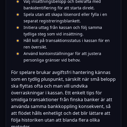
Välj insättningsbelopp och bekräfta med
bankidentifiering för att starta direkt.
Spela utan att skapa lösenord eller fylla i en
separat registreringsblankett.
Initiera uttag från kassan och följ samma
tydliga steg som vid insättning.
Håll koll på transaktionsstatus i kassan för en
ren översikt.
Använd kontoinställningar för att justera
personliga gränser vid behov.
För spelare brukar avgiftsfri hantering kännas
som en tydlig pluspunkt, särskilt när små belopp
ska flyttas ofta och man vill undvika
överraskningar i kassan. Ett enkelt tips för
smidiga transaktioner från finska banker är att
använda samma bankkoppling konsekvent, så
att flödet hålls enhetligt och det blir lättare att
följa historiken utan att blanda flera olika
metoder.