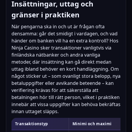
Insättningar, uttag och
gränser i praktiken
När pengarna ska in och ut är frågan ofta
densamma: går det smidigt i vardagen, och vad
händer om banken vill ha en extra kontroll? Hos
Ninja Casino sker transaktioner vanligtvis via
finländska nätbanker och andra vanliga
metoder, där insättning kan gå direkt medan
uttag ibland behöver en kort handläggning. Om
något sticker ut – som ovanligt stora belopp, nya
betaluppgifter eller avvikande beteende – kan
verifiering krävas för att säkerställa att
betalningen hör till rätt person, vilket i praktiken
innebär att vissa uppgifter kan behöva bekräftas
innan uttaget släpps.
Transaktionstyp
Minimi och maximi