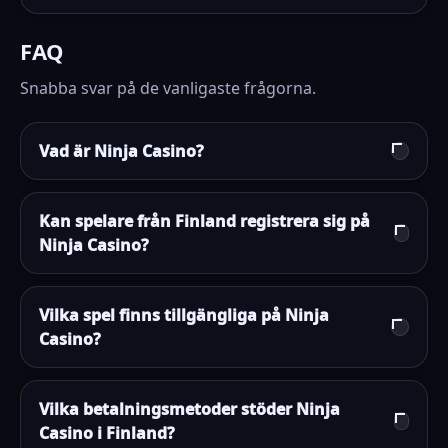
FAQ
Snabba svar på de vanligaste frågorna.
Vad är Ninja Casino?
Kan spelare från Finland registrera sig på
Ninja Casino?
Vilka spel finns tillgängliga på Ninja
Casino?
Vilka betalningsmetoder stöder Ninja
Casino i Finland?