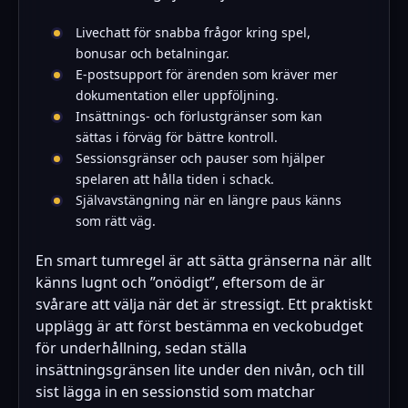
Livechatt för snabba frågor kring spel,
bonusar och betalningar.
E-postsupport för ärenden som kräver mer
dokumentation eller uppföljning.
Insättnings- och förlustgränser som kan
sättas i förväg för bättre kontroll.
Sessionsgränser och pauser som hjälper
spelaren att hålla tiden i schack.
Självavstängning när en längre paus känns
som rätt väg.
En smart tumregel är att sätta gränserna när allt
känns lugnt och ”onödigt”, eftersom de är
svårare att välja när det är stressigt. Ett praktiskt
upplägg är att först bestämma en veckobudget
för underhållning, sedan ställa
insättningsgränsen lite under den nivån, och till
sist lägga in en sessionstid som matchar