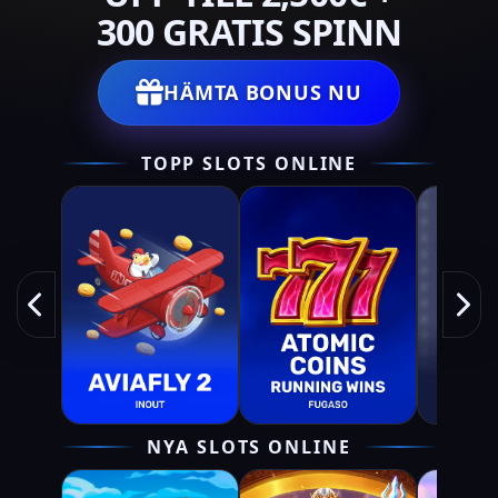
300 GRATIS SPINN
HÄMTA BONUS NU
TOPP SLOTS ONLINE
NYA SLOTS ONLINE