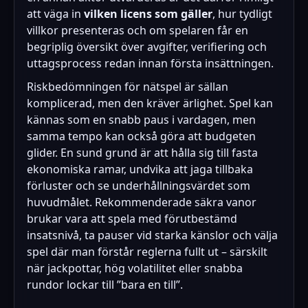
att väga in
vilken licens som gäller
, hur tydligt
villkor presenteras och om spelaren får en
begriplig översikt över avgifter, verifiering och
uttagsprocess redan innan första insättningen.
Riskbedömningen för nätspel är sällan
komplicerad, men den kräver ärlighet. Spel kan
kännas som en snabb paus i vardagen, men
samma tempo kan också göra att budgeten
glider. En sund grund är att hålla sig till fasta
ekonomiska ramar, undvika att jaga tillbaka
förluster och se underhållningsvärdet som
huvudmålet. Rekommenderade säkra vanor
brukar vara att spela med förutbestämd
insatsnivå, ta pauser vid starka känslor och välja
spel där man förstår reglerna fullt ut – särskilt
när jackpottar, hög volatilitet eller snabba
rundor lockar till ”bara en till”.