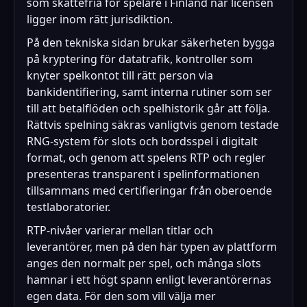
som skattefria för spelare i Finland när licensen
ligger inom rätt jurisdiktion.
På den tekniska sidan brukar säkerheten bygga
på kryptering för datatrafik, kontroller som
knyter spelkontot till rätt person via
bankidentifiering, samt interna rutiner som ser
till att betalflöden och spelhistorik går att följa.
Rättvis spelning säkras vanligtvis genom testade
RNG-system för slots och bordsspel i digitalt
format, och genom att spelens RTP och regler
presenteras transparent i spelinformationen
tillsammans med certifieringar från oberoende
testlaboratorier.
RTP-nivåer varierar mellan titlar och
leverantörer, men på den här typen av plattform
anges den normalt per spel, och många slots
hamnar i ett högt spann enligt leverantörernas
egen data. För den som vill välja mer