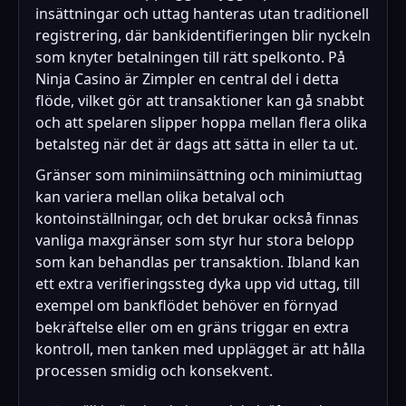
insättningar och uttag hanteras utan traditionell
registrering, där bankidentifieringen blir nyckeln
som knyter betalningen till rätt spelkonto. På
Ninja Casino är Zimpler en central del i detta
flöde, vilket gör att transaktioner kan gå snabbt
och att spelaren slipper hoppa mellan flera olika
betalsteg när det är dags att sätta in eller ta ut.
Gränser som minimiinsättning och minimiuttag
kan variera mellan olika betalval och
kontoinställningar, och det brukar också finnas
vanliga maxgränser som styr hur stora belopp
som kan behandlas per transaktion. Ibland kan
ett extra verifieringssteg dyka upp vid uttag, till
exempel om bankflödet behöver en förnyad
bekräftelse eller om en gräns triggar en extra
kontroll, men tanken med upplägget är att hålla
processen smidig och konsekvent.