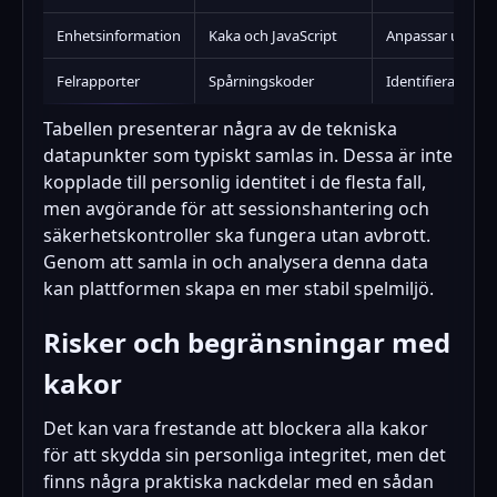
Enhetsinformation
Kaka och JavaScript
Anpassar upplösn
Felrapporter
Spårningskoder
Identifierar tek
Tabellen presenterar några av de tekniska
datapunkter som typiskt samlas in. Dessa är inte
kopplade till personlig identitet i de flesta fall,
men avgörande för att sessionshantering och
säkerhetskontroller ska fungera utan avbrott.
Genom att samla in och analysera denna data
kan plattformen skapa en mer stabil spelmiljö.
Risker och begränsningar med
kakor
Det kan vara frestande att blockera alla kakor
för att skydda sin personliga integritet, men det
finns några praktiska nackdelar med en sådan