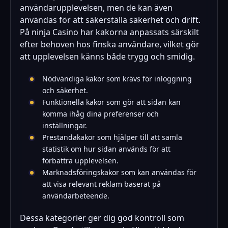
användarupplevelsen, men de kan även
användas för att säkerställa säkerhet och drift.
På ninja Casino har kakorna anpassats särskilt
efter behoven hos finska användare, vilket gör
att upplevelsen känns både trygg och smidig.
Nödvändiga kakor som krävs för inloggning
och säkerhet.
Funktionella kakor som gör att sidan kan
komma ihåg dina preferenser och
inställningar.
Prestandakakor som hjälper till att samla
statistik om hur sidan används för att
förbättra upplevelsen.
Marknadsföringskakor som kan användas för
att visa relevant reklam baserat på
användarbeteende.
Dessa kategorier ger dig god kontroll som