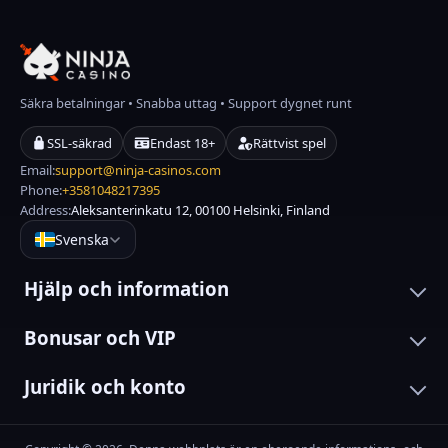
Säkra betalningar • Snabba uttag • Support dygnet runt
Suomi
SSL-säkrad
Endast 18+
Rättvist spel
Svenska
Email:
support@ninja-casinos.com
Phone:
+3581048217395
English
Address:
Aleksanterinkatu 12, 00100 Helsinki, Finland
Svenska
Hjälp och information
Om oss
Bonusar och VIP
Kontakter
Kampanjer
Juridik och konto
Recension
VIP-program
Ålder och verifiering
Betalningsmetoder