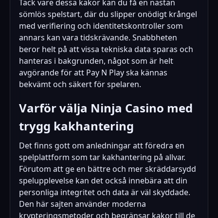
Tack vare dessa kakor kan du få en nästan
sömlös spelstart, där du slipper onödigt krångel
med verifiering och identitetskontroller som
annars kan vara tidskrävande. Snabbheten
beror helt på att vissa tekniska data sparas och
hanteras i bakgrunden, något som är helt
avgörande för att Pay N Play ska kännas
bekvämt och säkert för spelaren.
Varför välja Ninja Casino med
trygg kakhantering
Det finns gott om anledningar att föredra en
spelplattform som tar kakhantering på allvar.
Förutom att ge en bättre och mer skräddarsydd
spelupplevelse kan det också innebära att din
personliga integritet och data är väl skyddade.
Den här sajten använder moderna
krypteringsmetoder och begränsar kakor till de