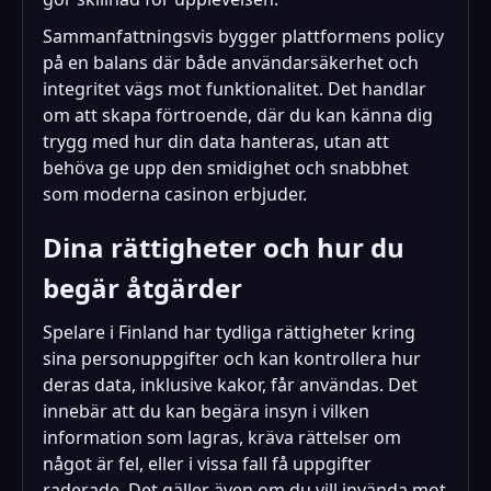
Sammanfattningsvis bygger plattformens policy
på en balans där både användarsäkerhet och
integritet vägs mot funktionalitet. Det handlar
om att skapa förtroende, där du kan känna dig
trygg med hur din data hanteras, utan att
behöva ge upp den smidighet och snabbhet
som moderna casinon erbjuder.
Dina rättigheter och hur du
begär åtgärder
Spelare i Finland har tydliga rättigheter kring
sina personuppgifter och kan kontrollera hur
deras data, inklusive kakor, får användas. Det
innebär att du kan begära insyn i vilken
information som lagras, kräva rättelser om
något är fel, eller i vissa fall få uppgifter
raderade. Det gäller även om du vill invända mot