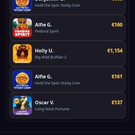
Hold the Spin: Sticky Coin
Alfie G.
€160
Firebird Spirit
Holly U.
€1,154
Big Wild Buffalo 2
Alfie G.
€161
Hold the Spin: Sticky Coin
Oscar V.
€137
Long Neck Fortune