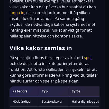
spelare. Om du till exempel väljer att blockera
vissa kakor kan det påverka hur snabbt du kan
logga in
, eller om sidan kommer ihåg vilken
insats du ofta använder. På samma gång
skyddar de nödvändiga kakorna systemet mot
intrång eller missbruk, vilket är viktigt för att
hålla spelen rättvisa och kontona säkra.
Vilka kakor samlas in
På spelsajten finns flera typer av kakor i
spel
,
och de delas ofta in i kategorier efter deras
funktion. Att förstå skillnaden är nyckeln för att
kunna göra informerade val kring vad du tillåter
när du surfar och spelar på spelsidan.
Kategori
Typ
Syfte
Nödvändiga
Sessionskakor
Håller dig inloggad unde