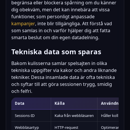
begränsa eller blockera spårning om du känner
dig obekväm, men det kan innebära att vissa
funktioner, som personligt anpassade
kampanjer
, inte blir tillgängliga. Att förstå vad
som samlas in och varför hjälper dig att fatta
smarta beslut om din egen datadelning.
Tekniska data som sparas
Bakom kulisserna samlar spelsajten in olika
tekniska uppgifter via kakor och andra liknande
tekniker. Dessa insamlade data är ofta tekniska
och syftar till att göra sessionen trygg, smidig
och felfri.
Data
Källa
Användning
Sessions-ID
Kaka från webbläsaren
Håller koll på d
Webbläsartyp
HTTP-request
Optimerar sidan 