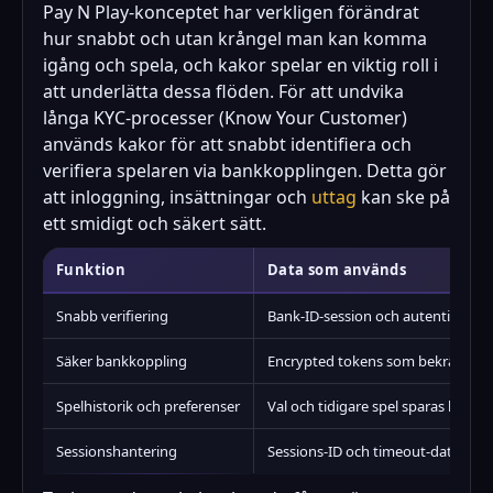
Pay N Play-konceptet har verkligen förändrat
hur snabbt och utan krångel man kan komma
igång och spela, och kakor spelar en viktig roll i
att underlätta dessa flöden. För att undvika
långa KYC-processer (Know Your Customer)
används kakor för att snabbt identifiera och
verifiera spelaren via bankkopplingen. Detta gör
att inloggning, insättningar och
uttag
kan ske på
ett smidigt och säkert sätt.
Funktion
Data som används
Snabb verifiering
Bank-ID-session och autentisering
Säker bankkoppling
Encrypted tokens som bekräftar a
Spelhistorik och preferenser
Val och tidigare spel sparas lokalt 
Sessionshantering
Sessions-ID och timeout-data.