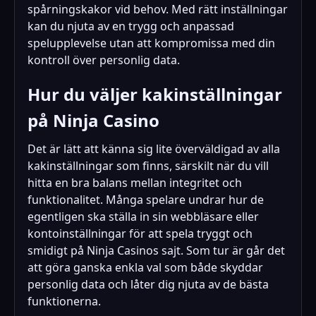
spårningskakor vid behov. Med rätt inställningar
kan du njuta av en trygg och anpassad
spelupplevelse utan att kompromissa med din
kontroll över personlig data.
Hur du väljer kakinställningar
på Ninja Casino
Det är lätt att känna sig lite överväldigad av alla
kakinställningar som finns, särskilt när du vill
hitta en bra balans mellan integritet och
funktionalitet. Många spelare undrar hur de
egentligen ska ställa in sin webbläsare eller
kontoinställningar för att spela tryggt och
smidigt på Ninja Casinos sajt. Som tur är går det
att göra ganska enkla val som både skyddar
personlig data och låter dig njuta av de bästa
funktionerna.