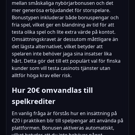
mellan småskaliga nybörjarbonusen och det
mer generösa erbjudandet för storspelare.
Bonustypen inkluderar både bonuspengar och
fria spel, vilket ger en blandning av tid för att
testa olika spel och lite extra värde på kontot.
Omsättningskravet är dessutom måttligare än
det lägsta alternativet, vilket betyder att
spelaren inte behöver jaga sina insatser lika
hårt. Detta gör det till ett populärt val för finska
kunder som vill testa casinots tjänster utan
alltför höga krav eller risk.
Hur 20€ omvandlas till
spelkrediter
En vanlig fråga är förstås hur en insättning på
€20 i praktiken blir till spelpengar att använda på
plattformen. Bonusen aktiveras automatiskt,
vilket betyder att du inte behöver något