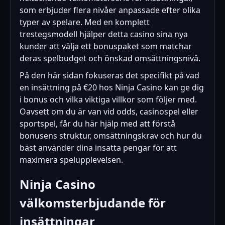
som erbjuder flera nivåer anpassade efter olika
typer av spelare. Med en komplett
trestegsmodell hjälper detta casino sina nya
kunder att välja ett bonuspaket som matchar
deras spelbudget och önskad omsättningsnivå.
På den här sidan fokuseras det specifikt på vad
en insättning på €20 hos Ninja Casino kan ge dig
i bonus och vilka viktiga villkor som följer med.
Oavsett om du är van vid odds, casinospel eller
sportspel, får du här hjälp med att förstå
bonusens struktur, omsättningskrav och hur du
bäst använder dina insatta pengar för att
maximera spelupplevelsen.
Ninja Casino
välkomsterbjudande för
insättningar