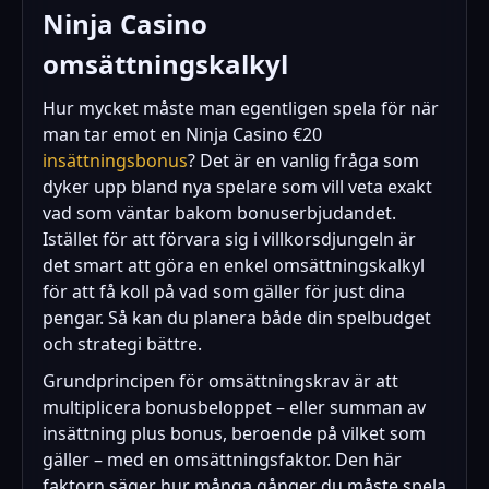
Ninja Casino
omsättningskalkyl
Hur mycket måste man egentligen spela för när
man tar emot en Ninja Casino €20
insättningsbonus
? Det är en vanlig fråga som
dyker upp bland nya spelare som vill veta exakt
vad som väntar bakom bonuserbjudandet.
Istället för att förvara sig i villkorsdjungeln är
det smart att göra en enkel omsättningskalkyl
för att få koll på vad som gäller för just dina
pengar. Så kan du planera både din spelbudget
och strategi bättre.
Grundprincipen för omsättningskrav är att
multiplicera bonusbeloppet – eller summan av
insättning plus bonus, beroende på vilket som
gäller – med en omsättningsfaktor. Den här
faktorn säger hur många gånger du måste spela