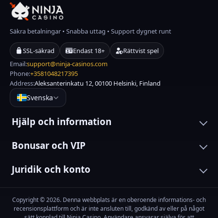
Säkra betalningar • Snabba uttag • Support dygnet runt
Suomi
SSL-säkrad
Endast 18+
Rättvist spel
Svenska
Email:
support@ninja-casinos.com
Phone:
+3581048217395
English
Address:
Aleksanterinkatu 12, 00100 Helsinki, Finland
Svenska
Hjälp och information
Om oss
Bonusar och VIP
Kontakter
Kampanjer
Juridik och konto
Recension
VIP-program
Ålder och verifiering
Betalningsmetoder
Copyright © 2026. Denna webbplats är en oberoende informations- och
Cashback
Ansvarsfullt spelande
recensionsplattform och är inte ansluten till, godkänd av eller på något
Webbplatskarta
sätt kopplad till Ninja Casino. Användare ansvarar själva för att