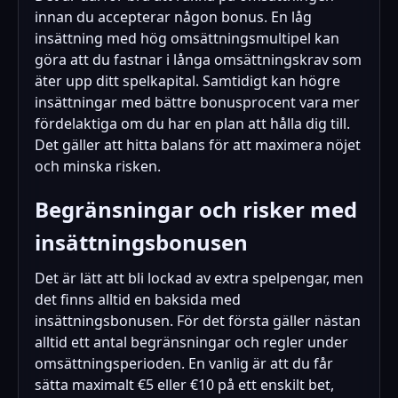
innan du accepterar någon bonus. En låg
insättning med hög omsättningsmultipel kan
göra att du fastnar i långa omsättningskrav som
äter upp ditt spelkapital. Samtidigt kan högre
insättningar med bättre bonusprocent vara mer
fördelaktiga om du har en plan att hålla dig till.
Det gäller att hitta balans för att maximera nöjet
och minska risken.
Begränsningar och risker med
insättningsbonusen
Det är lätt att bli lockad av extra spelpengar, men
det finns alltid en baksida med
insättningsbonusen. För det första gäller nästan
alltid ett antal begränsningar och regler under
omsättningsperioden. En vanlig är att du får
sätta maximalt €5 eller €10 på ett enskilt bet,