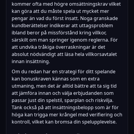
kommer ofta med högre omsättningskrav vilket
kan göra att du måste spela ut mycket mer
pengar än vad du först insatt. Noga granskade
kundberättelser indikerar att uttagsproblem
ibland beror på missförstånd kring villkor,
särskilt om man springer igenom reglerna. För
att undvika tråkiga överraskningar är det
absolut nödvändigt att läsa hela villkorsavtalet
innan insättning.
Om du redan har en strategi för ditt spelande
kan bonuskraven kännas som en extra
utmaning, men det är alltid bättre att ta sig tid
att jämföra innan och välja erbjudanden som
passar just din spelstil, sparplan och riskvilja.
Tänk också på att insättningsbelopp som är för
höga kan trigga mer krångel med verifiering och
kontroll, vilket kan bromsa din spelupplevelse.