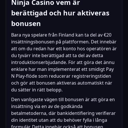
Ninja Casino vem är
berättigad och hur aktiveras
bonusen
Bara nya spelare från Finland kan ta del av €20
insättningsbonusen på plattformen. Det innebär
att om du redan har ett konto hos operatören är
du tyvärr inte berättigad att ta del av detta
introduktionserbjudande. För att göra det ännu
enklare har man implementerat ett smidigt Pay
N Play-flöde som reducerar registreringstiden
och gör att bonusen aktiveras automatiskt när
du sätter in rätt belopp.
Den vanligaste vägen till bonusen är att göra en
insättning via en av de godkända
betalmetoderna, där bankidentifiering verifierar
din identitet utan att du behöver fylla i långa
formulär. Detta innebär också att bonusen