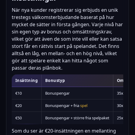
När nya kunder registrerar sig erbjuds en unik
trestegs välkomsterbjudande baserat på hur
mycket de sätter in första gången. Varje nivå har
sin egen typ av bonus och omsättningskrav,
vilket gör att även de som inte vill eller kan satsa
stort får en rättvis start på spelandet. Det finns
alltså en låg, en mellan- och en hög nivå, vilket
gör att spelare enkelt kan hitta något som
passar deras plånbok.
Insättning
Bonustyp
Omsättn
€10
Bonuspengar
35x
€20
Bonuspengar + fria
spel
30x
€50
Bonuspengar + större fria spelpaket
25x
Som du ser är €20-insättningen en mellanting