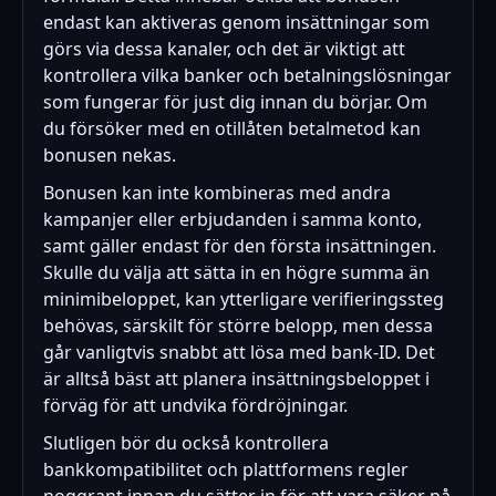
endast kan aktiveras genom insättningar som
görs via dessa kanaler, och det är viktigt att
kontrollera vilka banker och betalningslösningar
som fungerar för just dig innan du börjar. Om
du försöker med en otillåten betalmetod kan
bonusen nekas.
Bonusen kan inte kombineras med andra
kampanjer eller erbjudanden i samma konto,
samt gäller endast för den första insättningen.
Skulle du välja att sätta in en högre summa än
minimibeloppet, kan ytterligare verifieringssteg
behövas, särskilt för större belopp, men dessa
går vanligtvis snabbt att lösa med bank-ID. Det
är alltså bäst att planera insättningsbeloppet i
förväg för att undvika fördröjningar.
Slutligen bör du också kontrollera
bankkompatibilitet och plattformens regler
noggrant innan du sätter in för att vara säker på