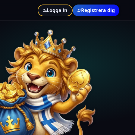
Logga in
Registrera dig