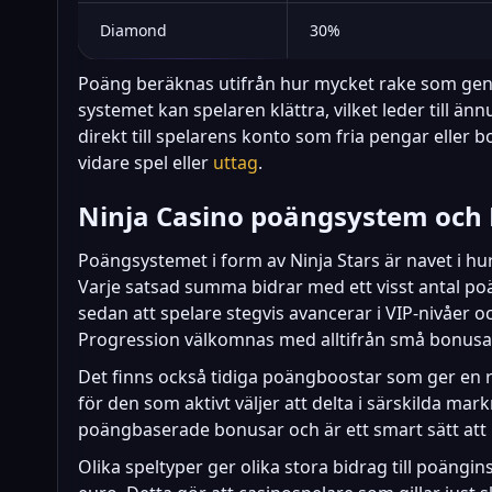
Diamond
30%
Poäng beräknas utifrån hur mycket rake som gen
systemet kan spelaren klättra, vilket leder till ä
direkt till spelarens konto som fria pengar elle
vidare spel eller
uttag
.
Ninja Casino poängsystem och 
Poängsystemet i form av Ninja Stars är navet i hur 
Varje satsad summa bidrar med ett visst antal p
sedan att spelare stegvis avancerar i VIP-nivåer 
Progression välkomnas med alltifrån små bonusar t
Det finns också tidiga poängboostar som ger en rej
för den som aktivt väljer att delta i särskilda mar
poängbaserade bonusar och är ett smart sätt at
Olika speltyper ger olika stora bidrag till poängin