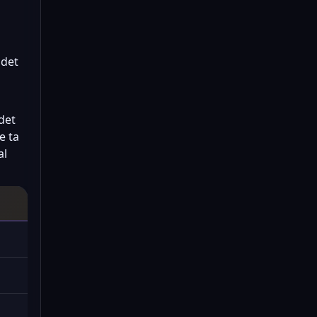
 det
det
e ta
al