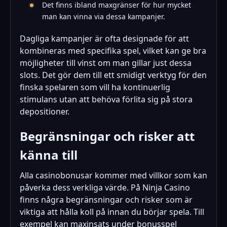
Det finns ibland maxgränser för hur mycket
man kan vinna via dessa kampanjer.
Dagliga kampanjer är ofta designade för att
kombineras med specifika spel, vilket kan ge bra
möjligheter till vinst om man gillar just dessa
slots. Det gör dem till ett smidigt verktyg för den
finska spelaren som vill ha kontinuerlig
stimulans utan att behöva förlita sig på stora
depositioner.
Begränsningar och risker att
känna till
Alla casinobonusar kommer med villkor som kan
påverka dess verkliga värde. På Ninja Casino
finns några begränsningar och risker som är
viktiga att hålla koll på innan du börjar spela. Till
exempel kan maxinsats under bonusspel