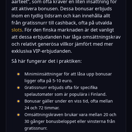
aarteet”, som ofta kräver en liten insättning för
att aktivera bonusen. Dessa bonusar erbjuds
inom en tydlig tidsram och kan innehålla allt
från gratissnurr till cashback, ofta på utvalda
slots
. För den finska marknaden är det vanligt
att dessa erbjudanden har låga omsättningskrav
och relativt generösa villkor jämfört med mer
exklusiva VIP-erbjudanden.
Så här fungerar det i praktiken:
Minimiinsättningar för att låsa upp bonusar
ligger ofta på 5-10 euro.
Gratissnurr erbjuds ofta för specifika
spelautomater som är populära i Finland.
Bonusar gäller under en viss tid, ofta mellan
24 och 72 timmar.
Omsättningskraven brukar vara mellan 20 och
30 gånger bonusbeloppet eller vinsterna från
gratissnurr.