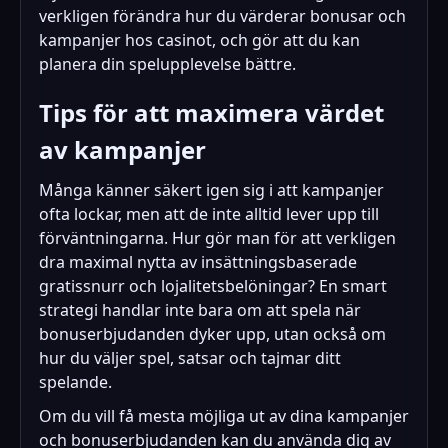
verkligen förändra hur du värderar bonusar och
kampanjer hos casinot, och gör att du kan
planera din spelupplevelse bättre.
Tips för att maximera värdet
av kampanjer
Många känner säkert igen sig i att kampanjer
ofta lockar, men att de inte alltid lever upp till
förväntningarna. Hur gör man för att verkligen
dra maximal nytta av insättningsbaserade
gratissnurr och lojalitetsbelöningar? En smart
strategi handlar inte bara om att spela när
bonuserbjudanden dyker upp, utan också om
hur du väljer spel, satsar och tajmar ditt
spelande.
Om du vill få mesta möjliga ut av dina kampanjer
och bonuserbjudanden kan du använda dig av