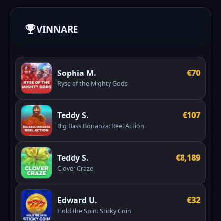
VINNARE
Sophia M.
€70
Ryse of the Mighty Gods
Teddy S.
€107
Big Bass Bonanza: Reel Action
Teddy S.
€8,189
Clover Craze
Edward U.
€32
Hold the Spin: Sticky Coin