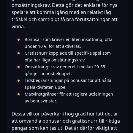
omsättningskrav. Detta gör det enklare för nya
spelare att komma igång med en relativt låg
tröskel och samtidigt få bra förutsättningar att
vinna.
Bonusar som kräver en liten insättning, ofta
under 10 €, för att aktiveras.
Gratissnurr kopplade till specifika spel som
ofta har låga omsättningskrav.
Omsättningskrav generellt mellan 20-35
gånger bonusbeloppet.
Tidsbegränsningar på bonusar för att hålla
spelaktiviteten uppe.
Maxvinstgränser för att reglera utdelningen
av bonusvinster.
Dessa villkor påverkar i hög grad hur lätt det är
att omvandla bonusar och gratissnurr till riktiga
pengar som kan tas ut. Det är därför viktigt att