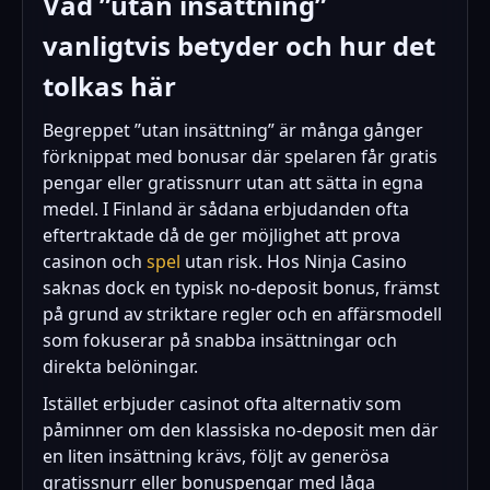
Vad ”utan insättning”
vanligtvis betyder och hur det
tolkas här
Begreppet ”utan insättning” är många gånger
förknippat med bonusar där spelaren får gratis
pengar eller gratissnurr utan att sätta in egna
medel. I Finland är sådana erbjudanden ofta
eftertraktade då de ger möjlighet att prova
casinon och
spel
utan risk. Hos Ninja Casino
saknas dock en typisk no-deposit bonus, främst
på grund av striktare regler och en affärsmodell
som fokuserar på snabba insättningar och
direkta belöningar.
Istället erbjuder casinot ofta alternativ som
påminner om den klassiska no-deposit men där
en liten insättning krävs, följt av generösa
gratissnurr eller bonuspengar med låga