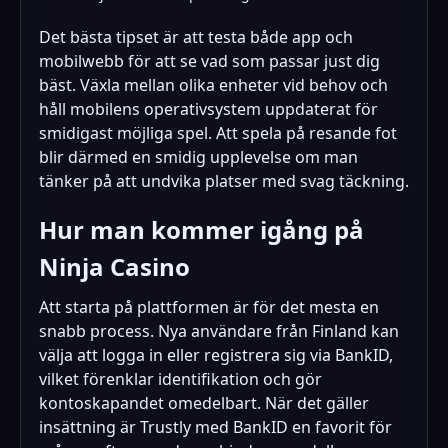
Det bästa tipset är att testa både app och
mobilwebb för att se vad som passar just dig
bäst. Växla mellan olika enheter vid behov och
håll mobilens operativsystem uppdaterat för
smidigast möjliga spel. Att spela på resande fot
blir därmed en smidig upplevelse om man
tänker på att undvika platser med svag täckning.
Hur man kommer igång på
Ninja Casino
Att starta på plattformen är för det mesta en
snabb process. Nya användare från Finland kan
välja att logga in eller registrera sig via BankID,
vilket förenklar identifikation och gör
kontoskapandet omedelbart. När det gäller
insättning är Trustly med BankID en favorit för