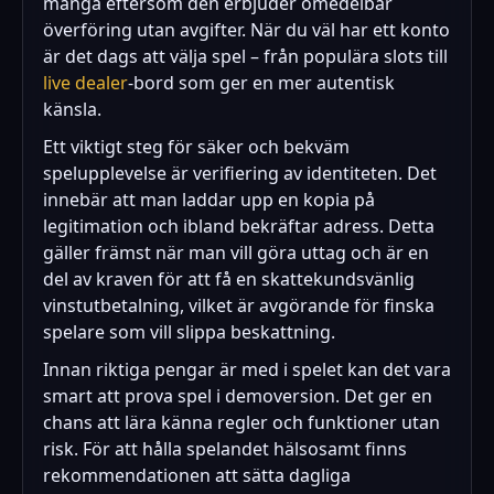
många eftersom den erbjuder omedelbar
överföring utan avgifter. När du väl har ett konto
är det dags att välja spel – från populära slots till
live dealer
-bord som ger en mer autentisk
känsla.
Ett viktigt steg för säker och bekväm
spelupplevelse är verifiering av identiteten. Det
innebär att man laddar upp en kopia på
legitimation och ibland bekräftar adress. Detta
gäller främst när man vill göra uttag och är en
del av kraven för att få en skattekundsvänlig
vinstutbetalning, vilket är avgörande för finska
spelare som vill slippa beskattning.
Innan riktiga pengar är med i spelet kan det vara
smart att prova spel i demoversion. Det ger en
chans att lära känna regler och funktioner utan
risk. För att hålla spelandet hälsosamt finns
rekommendationen att sätta dagliga