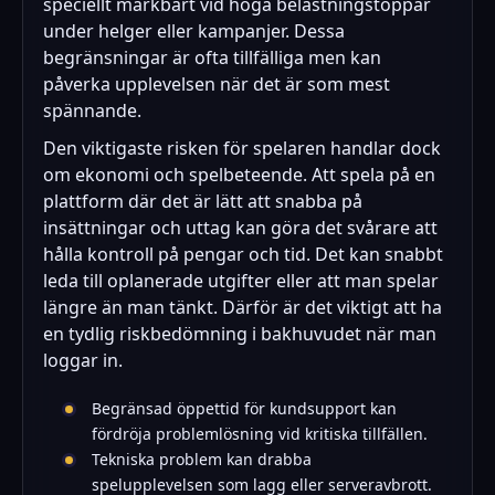
speciellt märkbart vid höga belastningstoppar
under helger eller kampanjer. Dessa
begränsningar är ofta tillfälliga men kan
påverka upplevelsen när det är som mest
spännande.
Den viktigaste risken för spelaren handlar dock
om ekonomi och spelbeteende. Att spela på en
plattform där det är lätt att snabba på
insättningar och uttag kan göra det svårare att
hålla kontroll på pengar och tid. Det kan snabbt
leda till oplanerade utgifter eller att man spelar
längre än man tänkt. Därför är det viktigt att ha
en tydlig riskbedömning i bakhuvudet när man
loggar in.
Begränsad öppettid för kundsupport kan
fördröja problemlösning vid kritiska tillfällen.
Tekniska problem kan drabba
spelupplevelsen som lagg eller serveravbrott.