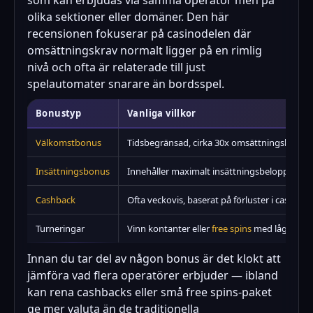
olika sektioner eller domäner. Den här
recensionen fokuserar på casinodelen där
omsättningskrav normalt ligger på en rimlig
nivå och ofta är relaterade till just
spelautomater snarare än bordsspel.
Bonustyp
Vanliga villkor
Välkomstbonus
Tidsbegränsad, cirka 30x omsättningskrav på
Insättningsbonus
Innehåller maximalt insättningsbelopp som 
Cashback
Ofta veckovis, baserat på förluster i casinode
Turneringar
Vinn kontanter eller
free spins
med låg eller 
Innan du tar del av någon bonus är det klokt att
jämföra vad flera operatörer erbjuder — ibland
kan rena cashbacks eller små free spins-paket
ge mer valuta än de traditionella