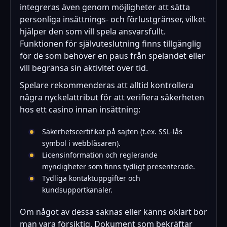
integreras även genom möjligheter att sätta
personliga insättnings- och förlustgränser, vilket
hjälper den som vill spela ansvarsfullt.
Funktionen för självuteslutning finns tillgänglig
för de som behöver en paus från spelandet eller
vill begränsa sin aktivitet över tid.
Spelare rekommenderas att alltid kontrollera
några nyckelattribut för att verifiera säkerheten
hos ett casino innan insättning:
Säkerhetscertifikat på sajten (t.ex. SSL-lås
symbol i webbläsaren).
Licensinformation och reglerande
myndigheter som finns tydligt presenterade.
Tydliga kontaktuppgifter och
kundsupportkanaler.
Om något av dessa saknas eller känns oklart bör
man vara försiktig. Dokument som bekräftar