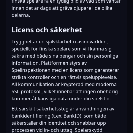
finska spelare få en tydlig bild av vad som väntar
innan det är dags att gräva djupare i de olika
delarna.
Licens och säkerhet
Trygghet är en självklarhet i casinovärlden,
speciellt för finska spelare som vill känna sig
säkra med både sina pengar och sin personliga
information. Plattformen styrs av
Spelinspektionen med en licens som garanterar
strikta kontroller och en rättvis spelupplevelse.
All kommunikation är krypterad med moderna
SSL-protokoll, vilket innebär att ingen obehörig
kommer åt känsliga data under din spelstid.
Ett särskilt säkerhetssteg är användningen av
bankidentifiering (t.ex. BankID), som både
säkerställer din identitet och snabbar upp
processen vid in- och uttag. Spelarskydd