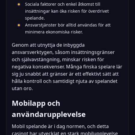
Sociala faktorer och enkel åtkomst till
insättningar kan öka risken för överdrivet
spelande.
Ansvarstjänster bör alltid användas för att
minimera ekonomiska risker.
Genom att utnyttja de inbyggda
ansvarsverktygen, såsom insättningsgränser
och självavstängning, minskar risken för
negativa konsekvenser. Många finska spelare lär
sig ju snabbt att gränser är ett effektivt sätt att
hålla kontroll och samtidigt njuta av spelandet
utan oro.
Mobilapp och
användarupplevelse
Mobil spelande är i dag normen, och detta
casinot har utvecklat en stark mobilupplevelse