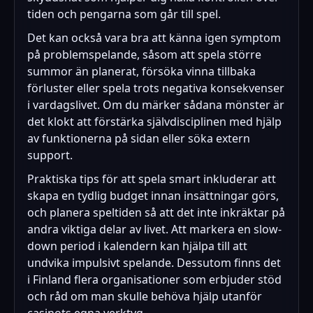
tiden och pengarna som går till spel.
Det kan också vara bra att känna igen symptom
på problemspelande, såsom att spela större
summor än planerat, försöka vinna tillbaka
förluster eller spela trots negativa konsekvenser
i vardagslivet. Om du märker sådana mönster är
det klokt att förstärka självdisciplinen med hjälp
av funktionerna på sidan eller söka extern
support.
Praktiska tips för att spela smart inkluderar att
skapa en tydlig budget innan insättningar görs,
och planera speltiden så att det inte inkräktar på
andra viktiga delar av livet. Att markera en slow-
down period i kalendern kan hjälpa till att
undvika impulsivt spelande. Dessutom finns det
i Finland flera organisationer som erbjuder stöd
och råd om man skulle behöva hjälp utanför
casinots egna verktyg.