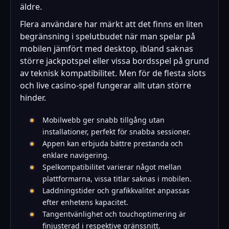
äldre.
Flera användare har märkt att det finns en liten
begränsning i spelutbudet när man spelar på
mobilen jämfört med desktop, ibland saknas
större jackpotspel eller vissa bordsspel på grund
av teknisk kompatibilitet. Men för de flesta slots
och live casino-spel fungerar allt utan större
hinder.
Mobilwebb ger snabb tillgång utan
installationer, perfekt för snabba sessioner.
Appen kan erbjuda bättre prestanda och
enklare navigering.
Spelkompatibilitet varierar något mellan
plattformarna, vissa titlar saknas i mobilen.
Laddningstider och grafikkvalitet anpassas
efter enhetens kapacitet.
Tangentvänlighet och touchoptimering är
finjusterad i respektive gränssnitt.