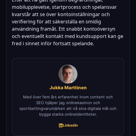
mobilupplevelse, startprocess och spelansvar
kvarstår att se över kontoinställningar och
verifiering för att säkerställa en smidig
användning framåt. Ett snabbt kontoöversyn
och eventuellt kontakt med kundsupport kan ge
fred i sinnet inför fortsatt spelande.
Jukka Marttinen
Med över fem års erfarenhet inom content och
SEO hjälper jag onlinekasinon och
sportbettingvarumärken att nå sina digitala mål och
bygga starka onlineidentiteter.
LinkedIn