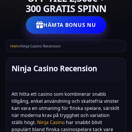
300 GRATIS SPINN
HÄMTA BONUS NU
Hem
›
Ninja Casino Recension
Ninja Casino Recension
Att hitta ett casino som kombinerar snabb
tillgång, enkel användning och skattefria vinster
kan vara en utmaning för finska spelare, särskilt
när moderna krav på trygghet och variation
ställs högt.
Ninja Casino
har snabbt blivit
populärt bland finska casinospelare tack vare