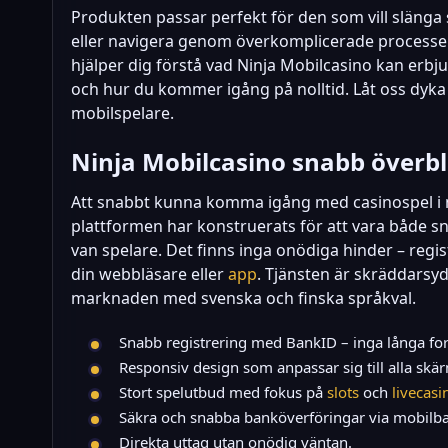
Produkten passar perfekt för den som vill slänga s
eller navigera genom överkomplicerade processer.
hjälper dig förstå vad Ninja Mobilcasino kan erbj
och hur du kommer igång på nolltid. Låt oss dyka 
mobilspelare.
Ninja Mobilcasino snabb överbl
Att snabbt kunna komma igång med casinospel i m
plattformen har konstruerats för att vara både sn
van spelare. Det finns inga onödiga hinder – regi
din webbläsare eller
app
. Tjänsten är skräddarsyd
marknaden med svenska och finska språkval.
Snabb registrering med BankID – inga långa fo
Responsiv design som anpassar sig till alla skär
Stort spelutbud med fokus på
slots
och
livecasi
Säkra och snabba banköverföringar via mobilb
Direkta uttag utan onödig väntan.