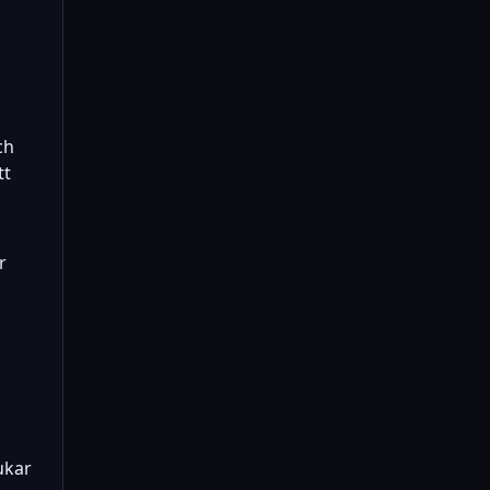
ch
tt
r
ukar