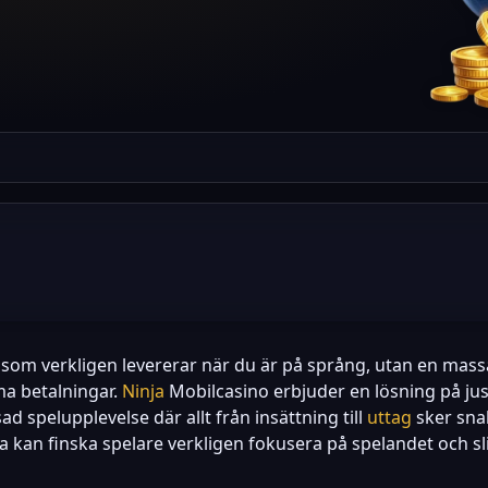
no som verkligen levererar när du är på språng, utan en mass
a betalningar.
Ninja
Mobilcasino erbjuder en lösning på jus
spelupplevelse där allt från insättning till
uttag
sker sna
a kan finska spelare verkligen fokusera på spelandet och s