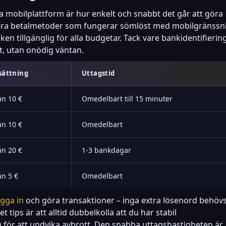
 mobilplattform är hur enkelt och snabbt det går att göra
 flera betalmetoder som fungerar sömlöst med mobilgränssni
ken tillgänglig för alla budgetar. Tack vare bankidentifierin
t, utan onödig väntan.
sättning
Uttagstid
ån 10 €
Omedelbart till 15 minuter
ån 10 €
Omedelbart
ån 20 €
1-3 bankdagar
ån 5 €
Omedelbart
ogga in
och göra transaktioner – inga extra lösenord behövs
 tips är att alltid dubbelkolla att du har stabil
 för att undvika avbrott. Den snabba uttagshastigheten är