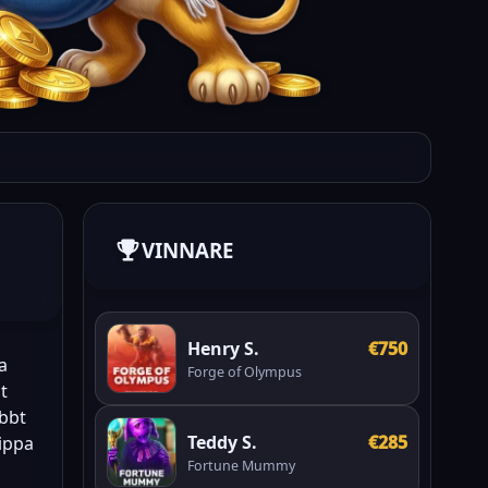
VINNARE
Henry S.
€750
a
Forge of Olympus
t
bbt
Teddy S.
€285
lippa
Fortune Mummy