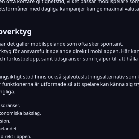
n ofta kortare giltighetstid, vilket passar mobilspelare so
itetsförmåner med dagliga kampanjer kan ge maximal valuta
toverktyg
när det gäller mobilspelande som ofta sker spontant.
rktyg för ansvarsfullt spelande direkt i mobilappen. Här ka
h förlustbelopp, samt tidsgränser som hjälper till att hålla
ngsiktigt stöd finns också självuteslutningsalternativ som
är funktionerna är utformade så att spelare kan känna sig t
ngliga.
gsgränser.
ekonomiska bakslag.
sion.
pelandet.
direkt i appen.