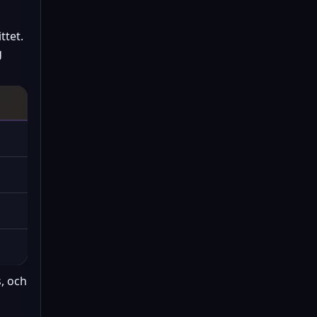
ttet.
g
, och