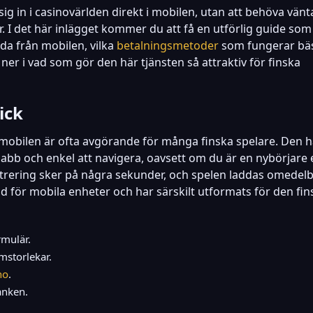
ig in i casinovärlden direkt i mobilen, utan att behöva vänt
 I det här inlägget kommer du att få en utförlig guide som
uda från mobilen, vilka
betalningsmetoder
som fungerar bä
ner i vad som gör den här tjänsten så attraktiv för finska
ick
obilen är ofta avgörande för många finska spelare. Den h
abb och enkel att navigera, oavsett om du är en nybörjare e
strering sker på några sekunder, och spelen laddas omedelb
d för mobila enheter och har särskilt utformats för den fin
rmulär.
mstorlekar.
no
.
anken.