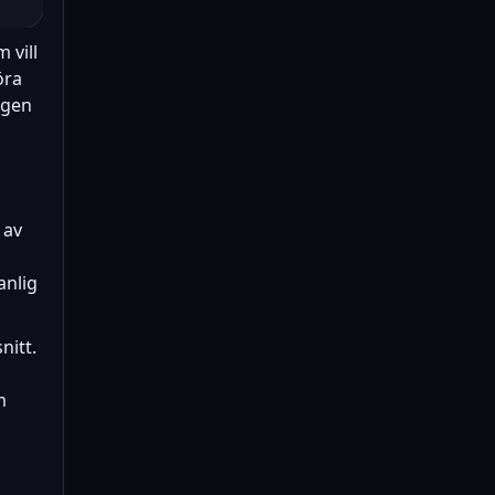
 vill
öra
ngen
 av
anlig
nitt.
m