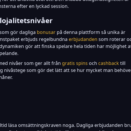
insterna efter en lyckad session.
ojalitetsnivåer
 som gör dagliga
bonusar
på denna plattform så unika är
lkomstpaket erbjuds regelbundna
erbjudanden
som roterar o
dynamiken gör att finska spelare hela tiden har möjlighet a
spelande.
ed nivåer som ger allt från
gratis spins
och
cashback
till
lig nivåstege som gör det lätt att se hur mycket man behöve
rmåner.
alltid läsa omsättningskraven noga. Dagliga erbjudanden br