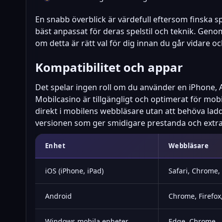
En snabb överblick är värdefull eftersom finska sp
bäst anpassat för deras spelstil och teknik. Gen
om detta är rätt val för dig innan du går vidare o
Kompatibilitet och appar
Det spelar ingen roll om du använder en iPhone, A
Mobilcasino är tillgängligt och optimerat för mob
direkt i mobilens webbläsare utan att behöva ladd
versionen som ger smidigare prestanda och extra
Enhet
Webbläsare
iOS (iPhone, iPad)
Safari, Chrome, 
Android
Chrome, Firefox
Windows mobila enheter
Edge, Chrome