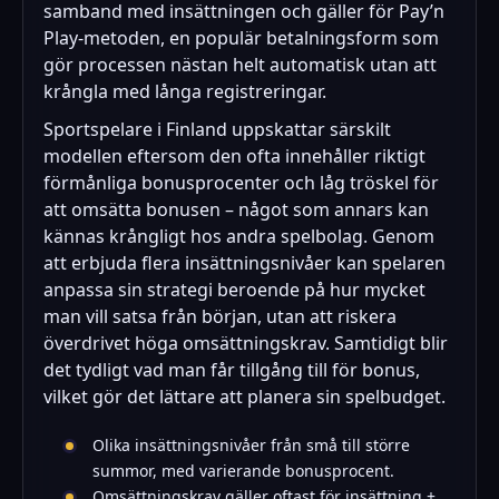
samband med insättningen och gäller för Pay’n
Play-metoden, en populär betalningsform som
gör processen nästan helt automatisk utan att
krångla med långa registreringar.
Sportspelare i Finland uppskattar särskilt
modellen eftersom den ofta innehåller riktigt
förmånliga bonusprocenter och låg tröskel för
att omsätta bonusen – något som annars kan
kännas krångligt hos andra spelbolag. Genom
att erbjuda flera insättningsnivåer kan spelaren
anpassa sin strategi beroende på hur mycket
man vill satsa från början, utan att riskera
överdrivet höga omsättningskrav. Samtidigt blir
det tydligt vad man får tillgång till för bonus,
vilket gör det lättare att planera sin spelbudget.
Olika insättningsnivåer från små till större
summor, med varierande bonusprocent.
Omsättningskrav gäller oftast för insättning +