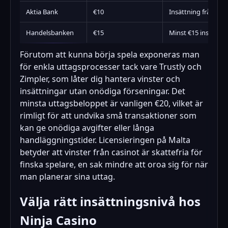
Aktia Bank
€10
Insättning från €10
Handelsbanken
€15
Minst €15 insättnin
Förutom att kunna börja spela exponeras man
för enkla uttagsprocesser tack vare Trustly och
Zimpler, som låter dig hantera vinster och
insättningar utan onödiga förseningar. Det
minsta uttagsbeloppet är vanligen €20, vilket är
rimligt för att undvika små transaktioner som
kan ge onödiga avgifter eller långa
handläggningstider. Licensieringen på Malta
betyder att vinster från casinot är skattefria för
finska spelare, en sak mindre att oroa sig för när
man planerar sina uttag.
Välja rätt insättningsnivå hos
Ninja Casino