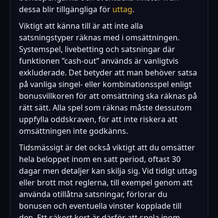
dessa blir tillgängliga för
uttag
.
Viktigt att känna till är att inte alla
satsningstyper räknas med i omsättningen.
Systemspel, livebetting och satsningar där
funktionen ”cash-out” används är vanligtvis
exkluderade. Det betyder att man behöver satsa
på vanliga singel- eller kombinationsspel enligt
bonusvillkoren för att omsättning ska räknas på
rätt sätt. Alla spel som räknas måste dessutom
uppfylla oddskraven, för att inte riskera att
omsättningen inte godkänns.
Tidsmässigt är det också viktigt att du omsätter
hela beloppet inom en satt period, oftast 30
dagar men detaljer kan skilja sig. Vid tidigt uttag
eller brott mot reglerna, till exempel genom att
använda otillåtna satsningar, förlorar du
bonusen och eventuella vinster kopplade till
den. Ett säkert kort är därför att spela inom