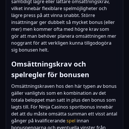
samtidigt lägre eller lättare omsättningskrav,
vilket innebär flexiblare spelmöjligheter och
lägre press på att vinna snabbt. Större
insättningar ger dubbelt så mycket bonus (eller
mer) men kommer ofta med högre krav som
gör att man behöver planera omsättningen mer
noggrant för att verkligen kunna tillgodogöra
sig bonusen helt.
Omsättningskrav och
spelregler för bonusen
Omsättningskraven hos den här typen av bonus
gäller vanligtvis som en kombination av det
totala beloppet man satt in plus den bonus som
lagts till. För Ninja Casinos sportbonus innebär
det att du måste omsätta summan ett visst antal
gånger på kvalificerande
spel
innan
bonuspengarna och eventuella vinster från