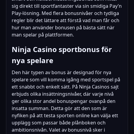
sig direkt till sportfantaster via sin smidiga Pay’n
Play-lösning. Med flera bonusnivåer och tydliga
regler blir det lättare att förstå vad man får och
hur man använder bonusen på bästa sätt när
man spelar på plattformen.
Ninja Casino sportbonus för
nya spelare
Den här typen av bonus är designad för nya
spelare som vill komma igång med sportspel på
ett snabbt och enkelt sätt. På Ninja Casinos sajt
erbjuds olika insättningsnivåer, där varje nivå
ger olika stor andel bonuspengar ovanpå den
insatta summan. Detta gör att den som är
nyfiken på att testa sporten online kan välja ett
upplägg som passar både plånboken och
ambitionsnivån. Valet av bonusnivå sker i