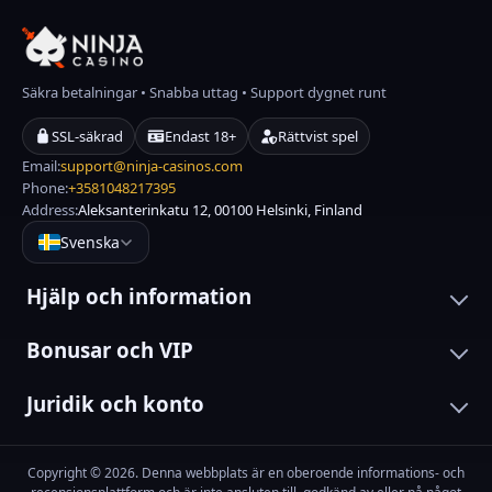
Säkra betalningar • Snabba uttag • Support dygnet runt
Suomi
SSL-säkrad
Endast 18+
Rättvist spel
Svenska
Email:
support@ninja-casinos.com
Phone:
+3581048217395
English
Address:
Aleksanterinkatu 12, 00100 Helsinki, Finland
Svenska
Hjälp och information
Om oss
Bonusar och VIP
Kontakter
Kampanjer
Juridik och konto
Recension
VIP-program
Ålder och verifiering
Betalningsmetoder
Copyright © 2026. Denna webbplats är en oberoende informations- och
Cashback