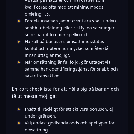
– satsa på matcher och marknader som
kvalificerar, ofta med ett minimumodds
omkring 1.5.
Fördela insatsen jämnt över flera spel, undvik
snabb utbetalning eller riskfyllda satsningar
som snabbt tömmer spelkontot.
Ha koll på bonusens omsättningsstatus i
kontot och notera hur mycket som återstår
innan uttag är möjligt.
När omsättning är fullföljd, gör uttaget via
samma bankidentifieringstjänst för snabb och
säker transaktion.
En kort checklista för att hålla sig på banan och
få ut mesta möjliga:
Insätt tillräckligt för att aktivera bonusen, ej
under gränsen.
Välj endast godkända odds och speltyper för
omsättning.