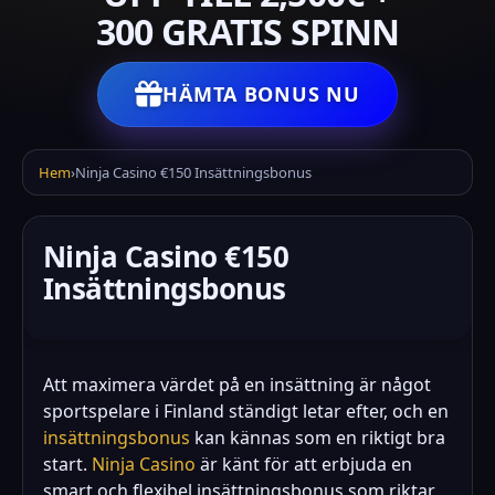
300 GRATIS SPINN
HÄMTA BONUS NU
Hem
›
Ninja Casino €150 Insättningsbonus
Ninja Casino €150
Insättningsbonus
Att maximera värdet på en insättning är något
sportspelare i Finland ständigt letar efter, och en
insättningsbonus
kan kännas som en riktigt bra
start.
Ninja Casino
är känt för att erbjuda en
smart och flexibel insättningsbonus som riktar