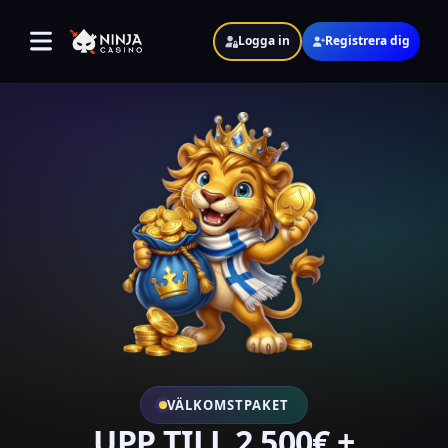
Logga in
Registrera dig
Meny
Spel
Logga in
Betalningsmetoder
App
Uttag
Bonusar
VÄLKOMSTPAKET
UPP TILL 2,500€ +