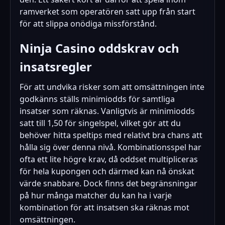
ramverket som operatören satt upp från start
för att slippa onödiga missförstånd.
Ninja Casino oddskrav och
insatsregler
För att undvika risker som att omsättningen inte
godkänns ställs minimiodds för samtliga
insatser som räknas. Vanligtvis är minimiodds
satt till 1,50 för singelspel, vilket gör att du
behöver hitta speltips med relativt bra chans att
hålla sig över denna nivå. Kombinationsspel har
ofta ett lite högre krav, då oddset multipliceras
för hela kupongen och därmed kan nå önskat
värde snabbare. Dock finns det begränsningar
på hur många matcher du kan ha i varje
kombination för att insatsen ska räknas mot
omsättningen.