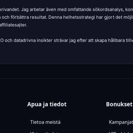
va skrivandet. Jag arbetar även med omfattande sökordsanalys, k
 och förbättra resultat. Denna helhetsstrategi har gjort det möjl
filiatesajter.
och datadrivna insikter strävar jag efter att skapa hållbara til
Apua ja tiedot
Bonukset 
Tietoa meistä
Kampanja