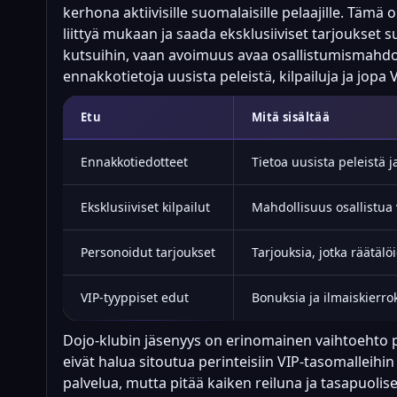
kerhona aktiivisille suomalaisille pelaajille. Tämä o
liittyä mukaan ja saada eksklusiiviset tarjoukset s
kutsuihin, vaan avoimuus avaa osallistumismahdoll
ennakkotietoja uusista peleistä, kilpailuja ja jopa 
Etu
Mitä sisältää
Ennakkotiedotteet
Tietoa uusista peleistä
Eksklusiiviset kilpailut
Mahdollisuus osallistua v
Personoidut tarjoukset
Tarjouksia, jotka räätäl
VIP-tyyppiset edut
Bonuksia ja ilmaiskierr
Dojo-klubin jäsenyys on erinomainen vaihtoehto pe
eivät halua sitoutua perinteisiin VIP-tasomalleihin 
palvelua, mutta pitää kaiken reiluna ja tasapuolise