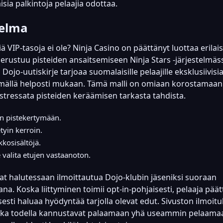
aisia palkintoja pelaajia odottaa.
jelma
ä VIP-tasoja ei ole? Ninja Casino on päättänyt luottaa erilai
erustuu pisteiden ansaitsemiseen Ninja Stars -järjestelmäs
Dojo-uutiskirje tarjoaa suomalaisille pelaajille eksklusiivisi
ittymällä helposti mukaan. Tämä malli on omiaan korostamaan
si stressata pisteiden keräämisen tarkasta tahdista.
an pistekertymään.
tyin kerroin.
kkosisältöjä.
se valita etujen vastaanoton.
ivat halutessaan ilmoittautua Dojo-klubin jäseniksi suoraan
a. Koska liittyminen toimii opt-in-pohjaisesti, pelaaja päät
visesti haluaa hyödyntää tarjolla olevat edut. Sivuston ilmoit
 jotka todella kannustavat palaamaan yhä useammin pelaama