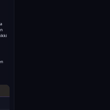
ja
en
ikki
a
n
en