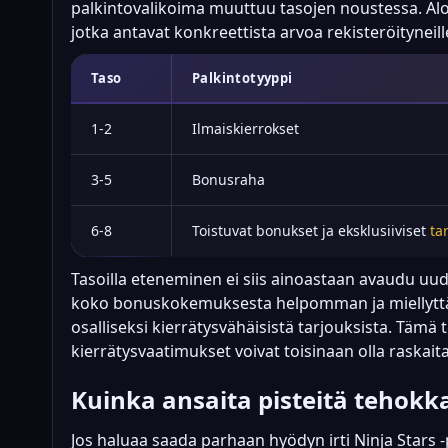
palkintovalikoima muuttuu tasojen noustessa. Alo
jotka antavat konkreettista arvoa rekisteröityneille u
Taso
Palkintotyyppi
1-2
Ilmaiskierrokset
3-5
Bonusraha
6-8
Toistuvat bonukset ja eksklusiiviset
ta
Tasoilla eteneminen ei siis ainoastaan avaudu uu
koko bonuskokemuksesta helpomman ja miellytt
osalliseksi kierrätysvähäisistä tarjouksista. Tämä 
kierrätysvaatimukset voivat toisinaan olla raskaita
Kuinka ansaita pisteitä tehokk
Jos haluaa saada parhaan hyödyn irti Ninja Stars -