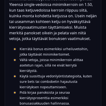
Yleensä single-vedoissa minimikerroin on 1.50,
kun taas ketjuvedoissa kerroin riippuu siitä,
kuinka monta kohdetta ketjussa on. Usein neljän
tai useamman kohteen ketju on hyväksyttävä
kierrätysvaatimusten täyttämiseksi. Muista
merkitä panokset oikein ja pelata vain niitä
vetoja, jotka täyttävät bonuksen vaatimukset.
Kierrätä bonus esimerkiksi urheiluvetoihin,
jotka täyttävät minimikertoimet.
Vältä vetoja, joissa minimikerroin alittaa
asetetun rajan, sillä ne eivät kerrytä
kierrätystä.
Käytä suosittuja vedonlyöntistategioita, kuten
sure bets tai combobetin hajautusta
kierrätyksen nopeuttamiseen.
Pidä kirjaa panoksista ja seuraa
kierrätysprosenttia esimerkiksi
bonusasiakkuuden hallinnassa.