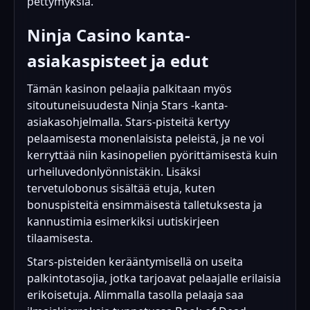
pettymyksiä.
Ninja Casino kanta-
asiakaspisteet ja edut
Tämän kasinon pelaajia palkitaan myös
sitoutuneisuudesta Ninja Stars -kanta-
asiakasohjelmalla. Stars-pisteitä kertyy
pelaamisesta monenlaisista peleistä, ja ne voi
kerryttää niin kasinopelien pyörittämisestä kuin
urheiluvedonlyönnistäkin. Lisäksi
tervetulobonus sisältää etuja, kuten
bonuspisteitä ensimmäisestä talletuksesta ja
kannustimia esimerkiksi uutiskirjeen
tilaamisesta.
Stars-pisteiden kerääntymisellä on useita
palkintotasojia, jotka tarjoavat pelaajalle erilaisia
erikoisetuja. Alimmalla tasolla pelaaja saa