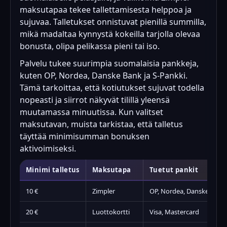
maksutapaa tekee tallettamisesta helppoa ja
sujuvaa. Talletukset onnistuvat pienillä summilla,
mikä madaltaa kynnystä kokeilla tarjolla olevaa
bonusta, olipa pelikassa pieni tai iso.
Palvelu tukee suurimpia suomalaisia pankkeja,
kuten OP, Nordea, Danske Bank ja S-Pankki.
Tämä tarkoittaa, että kotiutukset sujuvat todella
nopeasti ja siirrot näkyvät tilillä yleensä
muutamassa minuutissa. Kun valitset
maksutavan, muista tarkistaa, että talletus
täyttää minimisumman bonuksen
aktivoimiseksi.
Minimi talletus
Maksutapa
Tuetut pankit
10 €
Zimpler
OP, Nordea, Danske Bank, 
20 €
Luottokortti
Visa, Mastercard