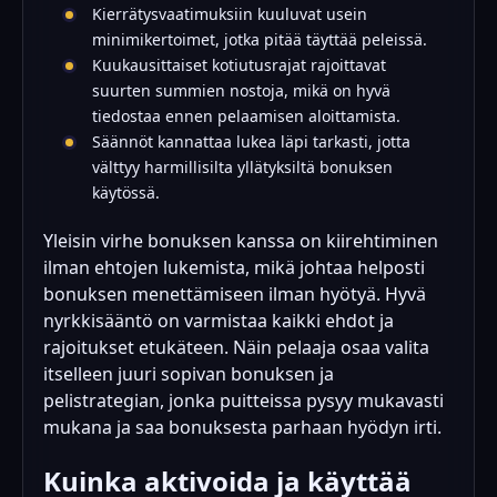
Kierrätysvaatimuksiin kuuluvat usein
minimikertoimet, jotka pitää täyttää peleissä.
Kuukausittaiset kotiutusrajat rajoittavat
suurten summien nostoja, mikä on hyvä
tiedostaa ennen pelaamisen aloittamista.
Säännöt kannattaa lukea läpi tarkasti, jotta
välttyy harmillisilta yllätyksiltä bonuksen
käytössä.
Yleisin virhe bonuksen kanssa on kiirehtiminen
ilman ehtojen lukemista, mikä johtaa helposti
bonuksen menettämiseen ilman hyötyä. Hyvä
nyrkkisääntö on varmistaa kaikki ehdot ja
rajoitukset etukäteen. Näin pelaaja osaa valita
itselleen juuri sopivan bonuksen ja
pelistrategian, jonka puitteissa pysyy mukavasti
mukana ja saa bonuksesta parhaan hyödyn irti.
Kuinka aktivoida ja käyttää