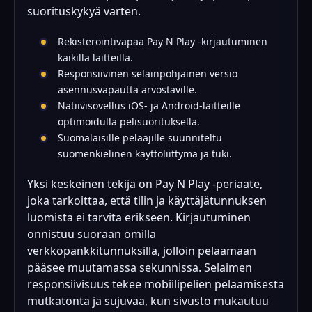
suorituskykyä varten.
Rekisteröintivapaa Pay N Play -kirjautuminen
kaikilla laitteilla.
Responsiivinen selainpohjainen versio
asennusvapautta arvostaville.
Natiivisovellus iOS- ja Android-laitteille
optimoidulla pelisuorituksella.
Suomalaisille pelaajille suunniteltu
suomenkielinen käyttöliittymä ja tuki.
Yksi keskeinen tekijä on Pay N Play -periaate,
joka tarkoittaa, että tilin ja käyttäjätunnuksen
luomista ei tarvita erikseen. Kirjautuminen
onnistuu suoraan omilla
verkkopankkitunnuksilla, jolloin pelaamaan
pääsee muutamassa sekunnissa. Selaimen
responsiivisuus tekee mobiilipelien pelaamisesta
mutkatonta ja sujuvaa, kun sivusto mukautuu