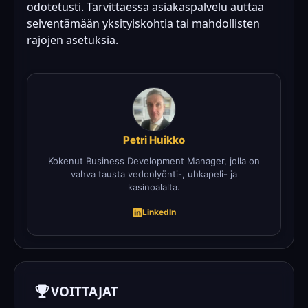
odotetusti. Tarvittaessa asiakaspalvelu auttaa
selventämään yksityiskohtia tai mahdollisten
rajojen asetuksia.
Petri Huikko
Kokenut Business Development Manager, jolla on
vahva tausta vedonlyönti-, uhkapeli- ja
kasinoalalta.
LinkedIn
VOITTAJAT