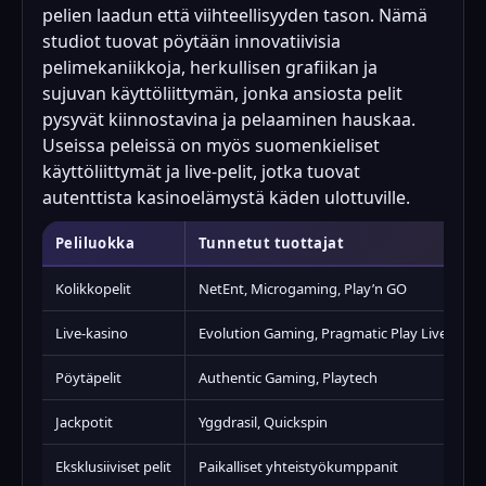
pelien laadun että viihteellisyyden tason. Nämä
studiot tuovat pöytään innovatiivisia
pelimekaniikkoja, herkullisen grafiikan ja
sujuvan käyttöliittymän, jonka ansiosta pelit
pysyvät kiinnostavina ja pelaaminen hauskaa.
Useissa peleissä on myös suomenkieliset
käyttöliittymät ja live-pelit, jotka tuovat
autenttista kasinoelämystä käden ulottuville.
Peliluokka
Tunnetut tuottajat
E
Kolikkopelit
NetEnt, Microgaming, Play’n GO
K
Live-kasino
Evolution Gaming, Pragmatic Play Live
S
Pöytäpelit
Authentic Gaming, Playtech
L
Jackpotit
Yggdrasil, Quickspin
M
Eksklusiiviset pelit
Paikalliset yhteistyökumppanit
U