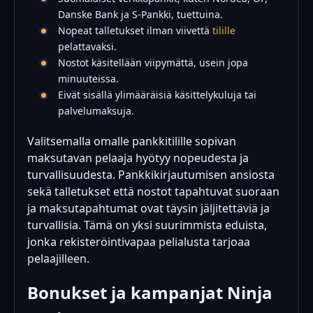
Danske Bank ja S-Pankki, tuettuina.
Nopeat talletukset ilman viivettä
tilille
pelattavaksi.
Nostot käsitellään viipymättä, usein jopa
minuuteissa.
Eivät sisällä ylimääräisiä käsittelykuluja tai
palvelumaksuja.
Valitsemalla omalle pankkitilille sopivan
maksutavan pelaaja hyötyy nopeudesta ja
turvallisuudesta. Pankkikirjautumisen ansiosta
sekä talletukset että nostot tapahtuvat suoraan
ja maksutapahtumat ovat täysin jäljitettäviä ja
turvallisia. Tämä on yksi suurimmista eduista,
jonka rekisteröintivapaa pelialusta tarjoaa
pelaajilleen.
Bonukset ja kampanjat Ninja