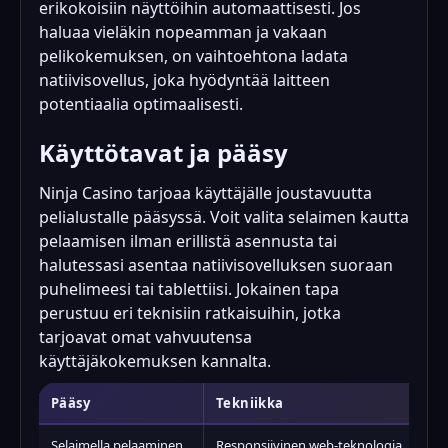
erikokoisiin näyttöihin automaattisesti. Jos
haluaa vieläkin nopeamman ja vakaan
pelikokemuksen, on vaihtoehtona ladata
natiivisovellus, joka hyödyntää laitteen
potentiaalia optimaalisesti.
Käyttötavat ja pääsy
Ninja Casino tarjoaa käyttäjälle joustavuutta
pelialustalle pääsyssä. Voit valita selaimen kautta
pelaamisen ilman erillistä asennusta tai
halutessasi asentaa natiivisovelluksen suoraan
puhelimeesi tai tablettiisi. Jokainen tapa
perustuu eri teknisiin ratkaisuihin, jotka
tarjoavat omat vahvuutensa
käyttäjäkokemuksen kannalta.
Pääsy
Tekniikka
Selaimella pelaaminen
Responsiivinen web-teknologia