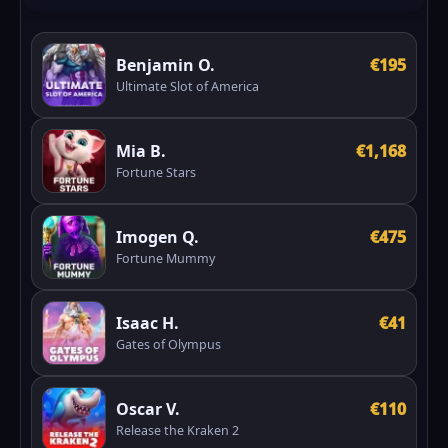
Benjamin O.
€195
Ultimate Slot of America
Mia B.
€1,168
Fortune Stars
Imogen Q.
€475
Fortune Mummy
Isaac H.
€41
Gates of Olympus
Oscar V.
€110
Release the Kraken 2