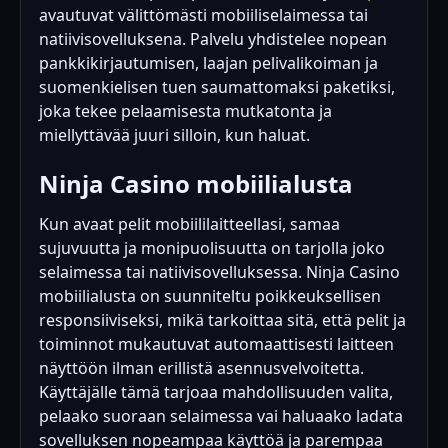
avautuvat välittömästi mobiiliselaimessa tai
natiivisovelluksena. Palvelu yhdistelee nopean
pankkikirjautumisen, laajan pelivalikoiman ja
suomenkielisen tuen saumattomaksi paketiksi,
joka tekee pelaamisesta mutkatonta ja
miellyttävää juuri silloin, kun haluat.
Ninja Casino mobiilialusta
Kun avaat pelit mobiililaitteellasi, samaa
sujuvuutta ja monipuolisuutta on tarjolla joko
selaimessa tai natiivisovelluksessa. Ninja Casino
mobiilialusta on suunniteltu poikkeuksellisen
responsiiviseksi, mikä tarkoittaa sitä, että pelit ja
toiminnot mukautuvat automaattisesti laitteen
näyttöön ilman erillistä asennusvelvoitetta.
Käyttäjälle tämä tarjoaa mahdollisuuden valita,
pelaako suoraan selaimessa vai haluaako ladata
sovelluksen nopeampaa käyttöä ja parempaa