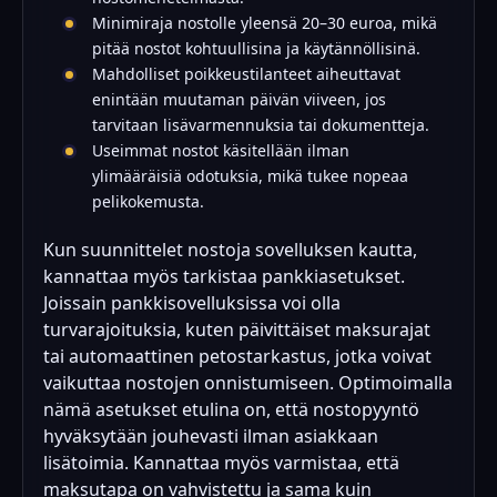
Minimiraja nostolle yleensä 20–30 euroa, mikä
pitää nostot kohtuullisina ja käytännöllisinä.
Mahdolliset poikkeustilanteet aiheuttavat
enintään muutaman päivän viiveen, jos
tarvitaan lisävarmennuksia tai dokumentteja.
Useimmat nostot käsitellään ilman
ylimääräisiä odotuksia, mikä tukee nopeaa
pelikokemusta.
Kun suunnittelet nostoja sovelluksen kautta,
kannattaa myös tarkistaa pankkiasetukset.
Joissain pankkisovelluksissa voi olla
turvarajoituksia, kuten päivittäiset maksurajat
tai automaattinen petostarkastus, jotka voivat
vaikuttaa nostojen onnistumiseen. Optimoimalla
nämä asetukset etulina on, että nostopyyntö
hyväksytään jouhevasti ilman asiakkaan
lisätoimia. Kannattaa myös varmistaa, että
maksutapa on vahvistettu ja sama kuin