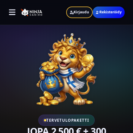
Kirjaudu
Rekisteröidy
Valikko
Pelit
Kirjaudu
Rekisteröinti
Sovellus
Kotiutus
Bonukset
TERVETULOPAKETTI
JOPA 2 500 € + 300