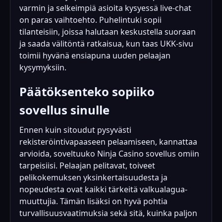
varmin ja selkeimpiä asioita kysyessä live-chat
on paras vaihtoehto. Puhelintuki sopii
tilanteisiin, joissa halutaan keskustella suoraan
ja saada välitöntä ratkaisua, kun taas UKK-sivu
toimii hyvänä ensiapuna uuden pelaajan
kysymyksiin.
Päätöksenteko sopiiko
sovellus sinulle
Ennen kuin sitoudut pysyvästi
rekisteröintivapaaseen pelaamiseen, kannattaa
arvioida, soveltuuko Ninja Casino sovellus omiin
tarpeisiisi. Pelaajan pelitavat, toiveet
pelikokemuksen yksinkertaisuudesta ja
nopeudesta ovat kaikki tärkeitä valkualagua-
muuttujia. Tämän lisäksi on hyvä pohtia
turvallisuusvaatimuksia sekä sitä, kuinka paljon