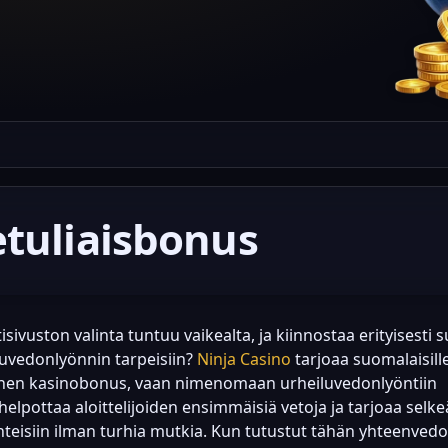
etuliaisbonus
ivuston valinta tuntuu vaikealta, ja kiinnostaa erityisesti 
iluvedonlyönnin tarpeisiin?
Ninja Casino
tarjoaa suomalaisill
yleinen kasinobonus, vaan nimenomaan urheiluvedonlyöntiin
elpottaa aloittelijoiden ensimmäisiä vetoja ja tarjoaa selke
ohteisiin ilman turhia mutkia. Kun tutustut tähän yhteenvedo