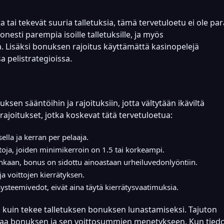
a tai tekevät suuria talletuksia, tämä tervetuloetu ei ole pa
nesti parempia isoille talletuksille, ja myös
a. Lisäksi bonuksen rajoitus käyttämättä kasinopelejä
a pelistrategioissa.
sen sääntöihin ja rajoituksiin, jotta vältytään ikäviltä
ajoitukset, jotka koskevat tätä tervetuloetua:
lla ja kerran per pelaaja.
oja, joiden minimikerroin on 1.5 tai korkeampi.
ainkaan, bonus on sidottu ainoastaan urheiluvedonlyöntiin.
a voittojen kierrätyksen.
ysteemivedot, eivät aina täytä kierrätysvaatimuksia.
kuin tekee talletuksen bonuksen lunastamiseksi. Tajuton
ohtaa bonuksen ja sen voittosummien menetykseen. Kun tied