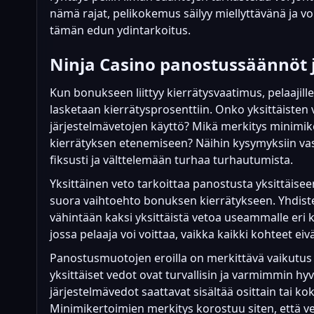
nämä rajat, pelikokemus säilyy miellyttävänä ja v
tämän edun ydintarkoitus.
Ninja Casino panostussäännöt j
Kun bonukseen liittyy kierrätysvaatimus, pelaajill
lasketaan kierrätysprosenttiin. Onko yksittäisten
järjestelmävetojen käyttö? Mikä merkitys minimik
kierrätyksen etenemiseen? Näihin kysymyksiin va
fiksusti ja välttelemään turhaa turhautumista.
Yksittäinen veto tarkoittaa panostusta yksittäise
suora vaihtoehto bonuksen kierrätykseen. Yhdiste
vähintään kaksi yksittäistä vetoa useammalle eri
jossa pelaaja voi voittaa, vaikka kaikki kohteet eiv
Panostusmuotojen eroilla on merkittävä vaikutus 
yksittäiset vedot ovat turvallisin ja varmimmin hyv
järjestelmävedot saattavat sisältää osittain tai ko
Minimikertoimien merkitys korostuu siten, että ve