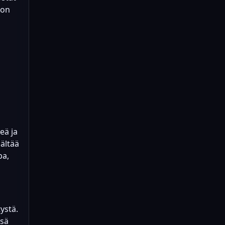
 on
n
eä ja
ältää
pa,
ystä.
nsä