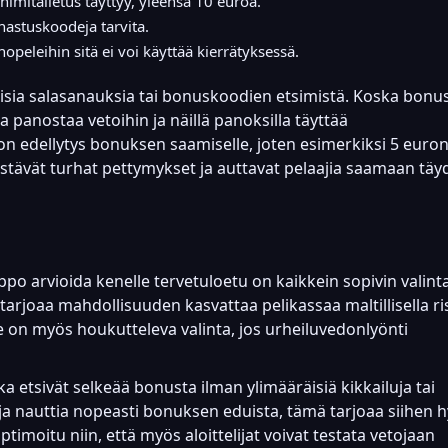
nimitalletus täyttyy, yleensä 10 euroa.
unastuskoodeja tarvita.
peleihin sitä ei voi käyttää kierrätyksessä.
isia salasanauksia tai bonuskoodien etsimistä. Koska bonus
a panostaa vetoihin ja näillä panoksilla täyttää
on edellytys bonuksen saamiselle, joten esimerkiksi 5 euro
t estävät turhat pettymykset ja auttavat pelaajia saamaan tä
o arvioida kenelle tervetuloetu on kaikkein sopivin valinta
tarjoaa mahdollisuuden kasvattaa pelikassaa maltillisella ris
Se on myös houkutteleva valinta, jos urheiluvedonlyönti
ka etsivät selkeää bonusta ilman ylimääräisiä kikkailuja tai
 ja nauttia nopeasti bonuksen eduista, tämä tarjoaa siihen h
ptimoitu niin, että myös aloittelijat voivat testata vetojaan