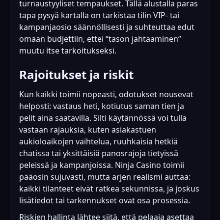
turnaustyyliset tempaukset. Tällä alustalla paras
tapa pysyä kartalla on tarkistaa tilin VIP- tai
kampanjaosio säännöllisesti ja suhteuttaa edut
omaan budjettiin, ettei “tason jahtaaminen”
muutu itse tarkoitukseksi.
Rajoitukset ja riskit
Kun kaikki toimii nopeasti, odotukset nousevat
helposti: vastaus heti, kotiutus saman tien ja
pelit aina saatavilla. Silti käytännössä voi tulla
vastaan rajauksia, kuten asiakastuen
aukioloaikojen vaihtelua, ruuhkaisia hetkiä
chatissa tai yksittäisiä panosrajoja tietyissä
peleissä ja kampanjoissa. Ninja Casino toimii
pääosin sujuvasti, mutta arjen realismi auttaa:
kaikki tilanteet eivät ratkea sekunnissa, ja joskus
lisätiedot tai tarkennukset ovat osa prosessia.
Riskien hallinta lähtee siitä, että pelaaja asettaa