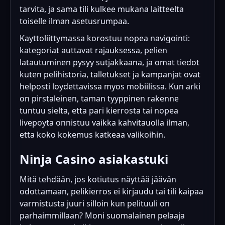
tarvita, ja sama tili kulkee mukana laitteelta
toiselle ilman asetusrumpaa.
Kayttoliittymassa korostuu nopea navigointi:
kategoriat auttavat rajauksessa, pelien
latautuminen pysyy sutjakkaana, ja omat tiedot
kuten pelihistoria, talletukset ja kampanjat ovat
helposti loydettavissa myos mobiilissa. Kun arki
on pirstaleinen, taman tyyppinen rakenne
tuntuu sielta, etta pari kierrosta tai nopea
livepoyta onnistuu vaikka kahvitauolla ilman,
etta koko kokemus katkeaa valikoihin.
Ninja Casino asiakastuki
Mitä tehdään, jos kotiutus näyttää jäävän
odottamaan, pelikierros ei kirjaudu tai tili kaipaa
varmistusta juuri silloin kun pelituuli on
parhaimmillaan? Moni suomalainen pelaaja