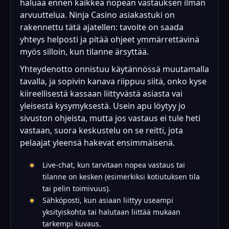
haluaa ennen kaikkea nopean vastauksen ilman
arvuuttelua. Ninja Casino asiakastuki on
rakennettu tätä ajatellen: tavoite on saada
yhteys helposti ja pitää ohjeet ymmärrettävinä
myös silloin, kun tilanne ärsyttää.
Yhteydenotto onnistuu käytännössä muutamalla
tavalla, ja sopivin kanava riippuu siitä, onko kyse
kiireellisestä kassaan liittyvästä asiasta vai
yleisestä kysymyksestä. Usein apu löytyy jo
sivuston ohjeista, mutta jos vastaus ei tule heti
vastaan, suora keskustelu on se reitti, jota
pelaajat yleensä hakevat ensimmäisenä.
Live-chat, kun tarvitaan nopea vastaus tai
tilanne on kesken (esimerkiksi kotiutuksen tila
tai pelin toimivuus).
Sähköposti, kun asiaan liittyy useampi
yksityiskohta tai halutaan liittää mukaan
tarkempi kuvaus.