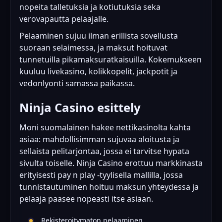
nopeita talletuksia ja kotiutuksia seka
verovapautta pelaajalle.
Pelaaminen sujuu ilman erillista sovellusta
suoraan selaimessa, ja maksut hoituvat
tunnetuilla pikamaksuratkaisuilla. Kokemukseen
kuuluu livekasino, kolikkopelit, jackpotit ja
vedonlyonti samassa paikassa.
Ninja Casino esittely
Moni suomalainen hakee nettikasinolta kahta
asiaa: mahdollisimman sujuvaa aloitusta ja
sellaista pelitarjontaa, jossa ei tarvitse hypata
sivulta toiselle. Ninja Casino erottuu markkinasta
erityisesti pay n play -tyylisella mallilla, jossa
tunnistautuminen hoituu maksun yhteydessa ja
pelaaja paasee nopeasti itse asiaan.
Rekisteroitymaton pelaaminen