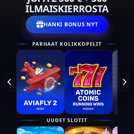
ILMAISKIERROSTA
HANKI BONUS NYT
PARHAAT KOLIKKOPELIT
UUDET SLOTIT