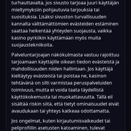
turhauttavalta, jos sivusto tarjoaa juuri käyttäjän
mieltymyksiin pohjautuvia tarjouksia tai
suosituksia. Lisäksi sivuston turvallisuuden
kannalta välttämättömien evästeiden estäminen
saattaa heikentää yhteyden suojausta, vaikka
kasino pyrkiikin käyttämään myös muita
suojaustekniikoita.
Palveluntarjoajan näkökulmasta vastuu rajoittuu
tarjoamaan käyttäjille oikean tiedon evästeistä ja
mahdollisuuden niiden hallintaan. Jos käyttäjä
kieltäytyy evästeistä tai poistaa ne, kasinon
tehtävänä on silti varmistaa peruspalveluiden
toimivuus, mutta ei voida taata täydellistä
käyttökokemusta tai muokattavuutta. Tällä eil
sisältää riskin siitä, että tietyt ominaisuudet eivät
avaudukaan tai yhteys katkeaa odottamatta.
Jos ongelmat, kuten kirjautumisvaikeudet tai
peliprofiilin asetusten katoaminen, tulevat