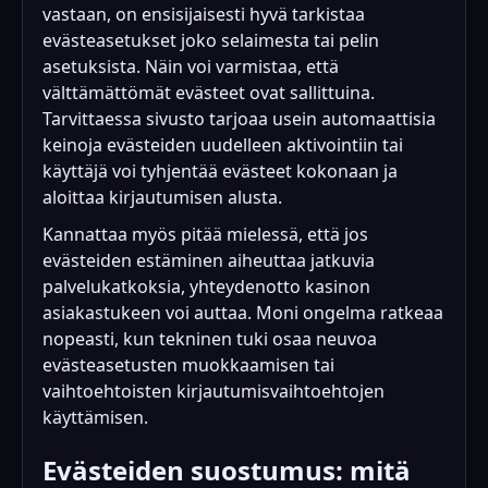
vastaan, on ensisijaisesti hyvä tarkistaa
evästeasetukset joko selaimesta tai pelin
asetuksista. Näin voi varmistaa, että
välttämättömät evästeet ovat sallittuina.
Tarvittaessa sivusto tarjoaa usein automaattisia
keinoja evästeiden uudelleen aktivointiin tai
käyttäjä voi tyhjentää evästeet kokonaan ja
aloittaa kirjautumisen alusta.
Kannattaa myös pitää mielessä, että jos
evästeiden estäminen aiheuttaa jatkuvia
palvelukatkoksia, yhteydenotto kasinon
asiakastukeen voi auttaa. Moni ongelma ratkeaa
nopeasti, kun tekninen tuki osaa neuvoa
evästeasetusten muokkaamisen tai
vaihtoehtoisten kirjautumisvaihtoehtojen
käyttämisen.
Evästeiden suostumus: mitä