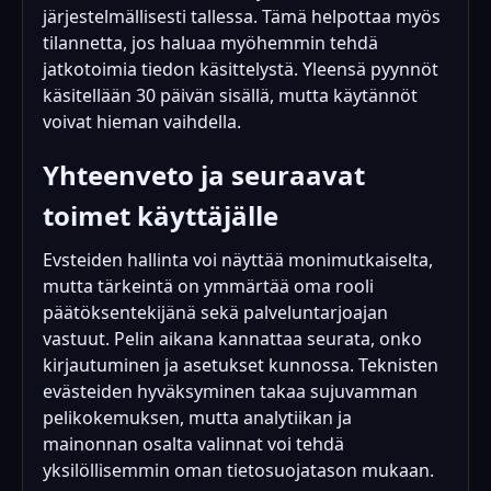
järjestelmällisesti tallessa. Tämä helpottaa myös
tilannetta, jos haluaa myöhemmin tehdä
jatkotoimia tiedon käsittelystä. Yleensä pyynnöt
käsitellään 30 päivän sisällä, mutta käytännöt
voivat hieman vaihdella.
Yhteenveto ja seuraavat
toimet käyttäjälle
Evsteiden hallinta voi näyttää monimutkaiselta,
mutta tärkeintä on ymmärtää oma rooli
päätöksentekijänä sekä palveluntarjoajan
vastuut. Pelin aikana kannattaa seurata, onko
kirjautuminen ja asetukset kunnossa. Teknisten
evästeiden hyväksyminen takaa sujuvamman
pelikokemuksen, mutta analytiikan ja
mainonnan osalta valinnat voi tehdä
yksilöllisemmin oman tietosuojatason mukaan.