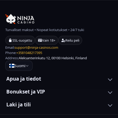
Turvalliset maksut • Nopeat kotiutukset • 24/7 tuki
Suomi
SSL-suojattu
Vain 18+
Reilu peli
Svenska
Email:
support@ninja-casinos.com
Phone:
+3581048217395
English
Address:
Aleksanterinkatu 12, 00100 Helsinki, Finland
Suomi
Apua ja tiedot
Tietoa meistä
Bonukset ja VIP
Yhteystiedot
Kampanjat
Laki ja tili
Kokemuksia
VIP-ohjelma
Ikä ja vahvistus