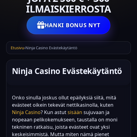
ILMAISKIERROSTA
HANKI BONUS NYT
Etusivu
›
Ninja Casino Evästekäytäntö
Ninja Casino Evästekäytäntö
Onko sinulla joskus ollut epäilyksiä siitä, mitä
evästeet oikein tekevät nettikasinolla, kuten
Ninja Casino
? Kun astut
sisään
sujuvaan ja
nopeaan pelikokemukseen, taustalla on moni
tekninen ratkaisu, joista evästeet ovat yksi
keskeisimmistä. Mutta miten nämä pienet