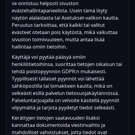
se onnistuu helposti sivuston
evästehallintapaneelista. Usein tämä löyty
näytön alalaidasta tai Asetukset-valikon kautta.
Peruutus tarkoittaa, että kaikki tai valitut
evästeet otetaan pois käytöstä, mikä vaikuttaa
sivuston toimivuuteen, mutta antaa lisää
hallintaa omiin tietoihin.
Käyttäjä voi pyytää pääsyä omiin
henkilötietoihinsa, suorittaa tietojen oikaisun tai
tehdä poistopyynnön GDPR:n mukaisesti.
Tyypillisesti tällaiset pyynnöt voi lähettää
sähköpostilla tai lomakkeen kautta, mikä on
selkeästi esillä palvelun tietosuojakäytännössä.
Palveluntarjoajalla on velvoite käsitellä pyynnöt
viipymättä ja tarjota pyydetyt tiedot selkeästi.
Kerättyjen tietojen saatavuuden lisäksi
kannattaa dokumentoida viestinvaihto ja
mahdolliset vahvistukset, jotta tiedot ovat