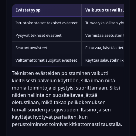
Evästetyyppi
Vaikutus turvallisuutee
Istuntokohtaiset tekniset evästeet
Turvaa yksilöllisen yhteyde
Pysyvät tekniset evästeet
Varmistaa asetusten toimin
Seurantaevästeet
Ei turvaa, käyttää tietoja ma
Välttämättömät suojatut evästeet
Käyttää salaustekniikoita t
Teknisten evästeiden poistaminen vaikutti
kielteisesti palvelun käyttöön, sillä ilman niitä
monia toimintoja ei pystyisi suorittamaan. Siksi
niiden hallinta on suositeltavaa jättää
oletustilaan, mikä takaa pelikokemuksen
turvallisuuden ja sujuvuuden. Kasino ja sen
käyttäjät hyötyvät parhaiten, kun
perustoiminnot toimivat kitkattomasti taustalla.