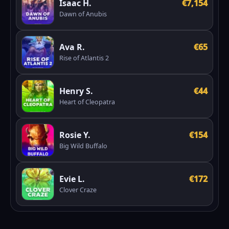
Isaac H.
€7,154
Dawn of Anubis
Ava R.
€65
Rise of Atlantis 2
Henry S.
€44
Heart of Cleopatra
Rosie Y.
€154
Big Wild Buffalo
Evie L.
€172
Clover Craze