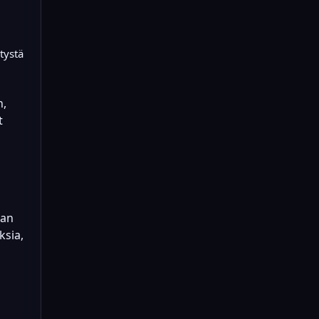
tystä
n,
t
man
ksia,