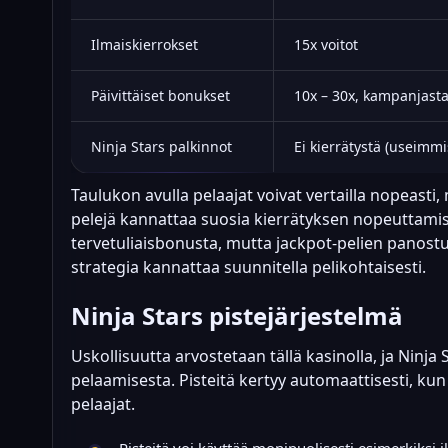
Ilmaiskierrokset
15x voitot
Päivittäiset bonukset
10x – 30x, kampanjasta
Ninja Stars palkinnot
Ei kierrätystä (useimm
Taulukon avulla pelaajat voivat vertailla nopeasti, 
pelejä kannattaa suosia kierrätyksen nopeuttamise
tervetuliaisbonusta, mutta jackpot-pelien panostu
strategia kannattaa suunnitella pelikohtaisesti.
Ninja Stars pistejärjestelmä
Uskollisuutta arvostetaan tällä kasinolla, ja Ninja
pelaamisesta. Pisteitä kertyy automaattisesti, kun 
pelaajat.