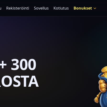
u
Rekisteröinti
Sovellus
Kotiutus
Bonukset
+ 300
ROSTA