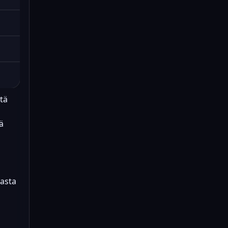
itä
ä
vasta