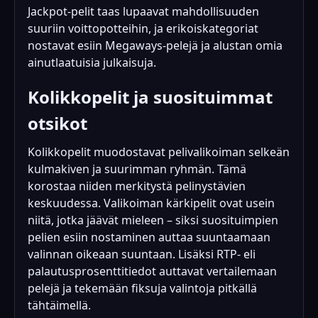
Jackpot-pelit taas lupaavat mahdollisuuden
suuriin voittopotteihin, ja erikoiskategoriat
nostavat esiin Megaways-pelejä ja alustan omia
ainutlaatuisia julkaisuja.
Kolikkopelit ja suosituimmat
otsikot
Kolikkopelit muodostavat pelivalikoiman selkeän
kulmakiven ja suurimman ryhmän. Tämä
korostaa niiden merkitystä pelinystävien
keskuudessa. Valikoiman kärkipelit ovat usein
niitä, jotka jäävät mieleen – siksi suosituimpien
pelien esiin nostaminen auttaa suuntaamaan
valinnan oikeaan suuntaan. Lisäksi RTP- eli
palautusprosenttitiedot auttavat vertailemaan
pelejä ja tekemään fiksuja valintoja pitkällä
tähtäimellä.