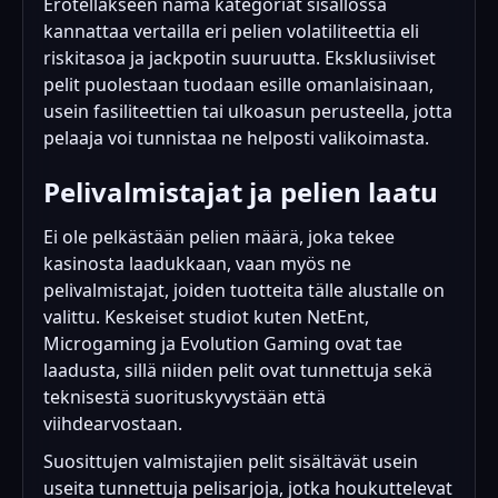
Erotellakseen nämä kategoriat sisällössä
kannattaa vertailla eri pelien volatiliteettia eli
riskitasoa ja jackpotin suuruutta. Eksklusiiviset
pelit puolestaan tuodaan esille omanlaisinaan,
usein fasiliteettien tai ulkoasun perusteella, jotta
pelaaja voi tunnistaa ne helposti valikoimasta.
Pelivalmistajat ja pelien laatu
Ei ole pelkästään pelien määrä, joka tekee
kasinosta laadukkaan, vaan myös ne
pelivalmistajat, joiden tuotteita tälle alustalle on
valittu. Keskeiset studiot kuten NetEnt,
Microgaming ja Evolution Gaming ovat tae
laadusta, sillä niiden pelit ovat tunnettuja sekä
teknisestä suorituskyvystään että
viihdearvostaan.
Suosittujen valmistajien pelit sisältävät usein
useita tunnettuja pelisarjoja, jotka houkuttelevat