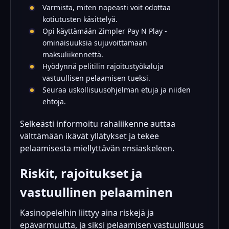
Varmista, miten nopeasti voit odottaa
kotiutusten käsittelyä.
Opi käyttämään Zimpler Pay N Play -
ominaisuuksia sujuvoittamaan
maksuliikennettä.
Hyödynnä pelitilin rajoitustyökaluja
vastuullisen pelaamisen tueksi.
Seuraa uskollisuusohjelman etuja ja niiden
ehtoja.
Selkeästi informoitu rahaliikenne auttaa
välttämään ikävät yllätykset ja tekee
pelaamisesta miellyttävän ensiaskeleen.
Riskit, rajoitukset ja
vastuullinen pelaaminen
Kasinopeleihin liittyy aina riskejä ja
epävarmuutta, ja siksi pelaamisen vastuullisuus