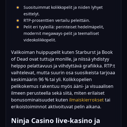
Suosituimmat kolikkopelit ja niiden lyhyet
esittelyt.
RTP-prosenttien vertailu peleittäin.
Pelit eri tyyleillä: perinteiset hedelmäpelit,
modernit megaways-pelit ja teemalliset
videokolikkopelit.
Valikoiman huippupelit kuten Starburst ja Book
of Dead ovat tuttuja monille, ja niissä yhdistyy
helppo pelattavuus ja viihdyttävä grafiikka. RTP:t
vaihtelevat, mutta suurin osa suosikeista tarjoaa
keskimäärin 96 % tai yli. Kolikkopelien
pelikokemus rakentuu myös ääni- ja visuaalisen
ilmeen perusteella sekä siitä, miten erilaiset
bonusominaisuudet kuten
ilmaiskierrokset
tai
erikoistoiminnot aktivoituvat pelin aikana.
Ninja Casino live-kasino ja