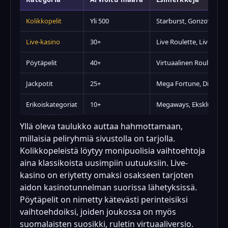
Kolikkopelit
Yli 500
Starburst, Gonzo’s Que
Live-kasino
30+
Live Roulette, Live
Black
Pöytäpelit
40+
Virtuaalinen Roulette, 
Jackpotit
25+
Mega Fortune, Divine F
Erikoiskategoriat
10+
Megaways, Eksklusiivipe
Yllä oleva taulukko auttaa hahmottamaan,
millaisia peliryhmiä sivustolla on tarjolla.
Kolikkopeleistä löytyy monipuolisia vaihtoehtoja
aina klassikoista uusimpiin uutuuksiin. Live-
kasino on eriytetty omaksi osakseen tarjoten
aidon kasinotunnelman suorissa lähetyksissä.
Pöytäpelit on nimetty kätevästi perinteisiksi
vaihtoehdoiksi, joiden joukossa on myös
suomalaisten suosikki, ruletin virtuaaliversio.