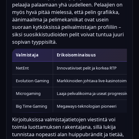
pelaajia palaamaan yhä uudelleen. Pelaajien on
myös hyvä pitää mielessä, että pelin grafiikka,
äänimaailma ja pelimekaniikat ovat usein
suoraan kytköksissä pelivalmistajan profiiliin –
siksi suosikkistudioiden pelit voivat tuntua juuri
sopivan tyyppisiltä.
Valmistaja
Erikoisominaisuus
NetEnt
Innovatiiviset pelit ja korkea RTP
Evolution Gaming
Markkinoiden johtava live-kasinotoimittaja
Microgaming
Laaja pelivalikoima ja useat progressiiviset j
Big Time Gaming
Megaways-teknologian pioneeri
Kirjoituksissa valmistajatietojen viestintä voi
toimia luottamuksen rakentajana, sillä lukija
tunnistaa nopeasti alan huippubrändit ja tietää,