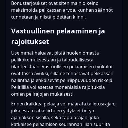
Bonustarjoukset ovat siten mainio keino
maksimoida pelikassan arvoa, kunhan säännöt
tunnetaan ja niistä pidetään kiinni.
Vastuullinen pelaaminen ja
rajoitukset
Useimmat haluavat pitää huolen omasta
pelikokemuksestaan ja taloudellisesta
tilanteestaan. Vastuullisen pelaamisen työkalut
ovat tässä avuksi, sillä ne tehostavat pelikassan
hallintaa ja ehkäisevät peliriippuvuuden riskejä.
Pelitilillä voi asettaa monenlaisia rajoituksia
omien pelirajojen mukaisesti.
Ennen kaikkea pelaaja voi määrätä talletusrajan,
joka estää rahasiirtojen ylitykset tietyn
ajanjakson sisällä, sekä tappiorajan, joka
katkaisee pelaamisen seurannan liian suurilta