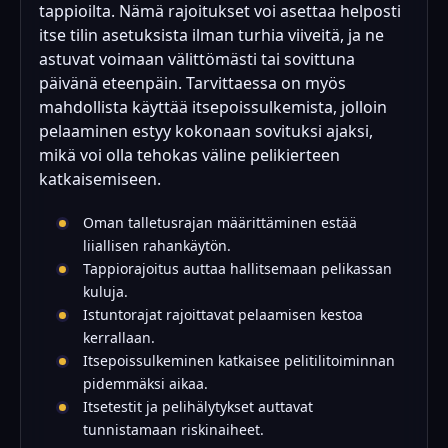
tappioilta. Nämä rajoitukset voi asettaa helposti
itse tilin asetuksista ilman turhia viiveitä, ja ne
astuvat voimaan välittömästi tai sovittuna
päivänä eteenpäin. Tarvittaessa on myös
mahdollista käyttää itsepoissulkemista, jolloin
pelaaminen estyy kokonaan sovituksi ajaksi,
mikä voi olla tehokas väline pelikierteen
katkaisemiseen.
Oman talletusrajan määrittäminen estää
liiallisen rahankäytön.
Tappiorajoitus auttaa hallitsemaan pelikassan
kuluja.
Istuntorajat rajoittavat pelaamisen kestoa
kerrallaan.
Itsepoissulkeminen katkaisee pelitilitoiminnan
pidemmäksi aikaa.
Itsetestit ja pelihälytykset auttavat
tunnistamaan riskinaiheet.