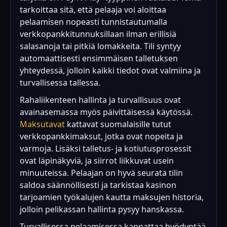
tarkoittaa sitä, että pelaaja voi aloittaa
pelaamisen nopeasti tunnistautumalla
verkkopankkitunnuksillaan ilman erillisiä
salasanoja tai pitkiä lomakkeita. Tili syntyy
automaattisesti ensimmäisen talletuksen
yhteydessä, jolloin kaikki tiedot ovat valmiina ja
turvallisessa tallessa.
Rahaliikenteen hallinta ja turvallisuus ovat
avainasemassa myös päivittäisessä käytössä.
Maksutavat
kattavat suomalaisille tutut
verkkopankkimaksut, jotka ovat nopeita ja
varmoja. Lisäksi talletus- ja kotiutusprosessit
ovat läpinäkyviä, ja siirrot liikkuvat usein
minuuteissa. Pelaajan on hyvä seurata tilin
saldoa säännöllisesti ja tarkistaa kasinon
tarjoamien työkalujen kautta maksujen historia,
jolloin pelikassan hallinta pysyy hanskassa.
Turvallisessa pelaamisessa kannattaa hyödyntää