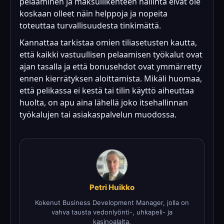
pelaaminen ja maksuliikenteen hallinta eivät ole
koskaan olleet näin helppoja ja nopeita
toteuttaa turvallisuudesta tinkimättä.
Kannattaa tarkistaa omien tiliasetusten kautta,
että kaikki vastuullisen pelaamisen työkalut ovat
ajan tasalla ja että bonusehdot ovat ymmärretty
ennen kierrätyksen aloittamista. Mikäli huomaa,
että pelikassa ei kestä tai tilin käyttö aiheuttaa
huolta, on apu aina lähellä joko itsehallinnan
työkalujen tai asiakaspalvelun muodossa.
Petri Huikko
Kokenut Business Development Manager, jolla on
vahva tausta vedonlyönti-, uhkapeli- ja
kasinoalalta.