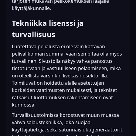
tarjoten mukavan pelikokemuksen laajalle
käyttäjäkunnalle.
Tekniikka lisenssi ja
turvallisuus
Luotettava pelialusta ei ole vain kattavan
pelivalikoiman summa, vaan sen pitää olla myös
turvallinen. Sivustolla näkyy vahva panostus
tietoturvaan ja vastuulliseen pelaamiseen, mikä
on oleellista varsinkin livekasinosektorilla.
Toimiluvat on hoidettu alalle asetettujen
korkeiden vaatimusten mukaisesti, ja tekniset
ratkaisut luottamuksen rakentamiseen ovat
kunnossa.
Turvallisuustoimissa korostuvat muun muassa
vahva salaustekniikka, joka suojaa
käyttäjätietoja, sekä satunnaislukugeneraattorit,