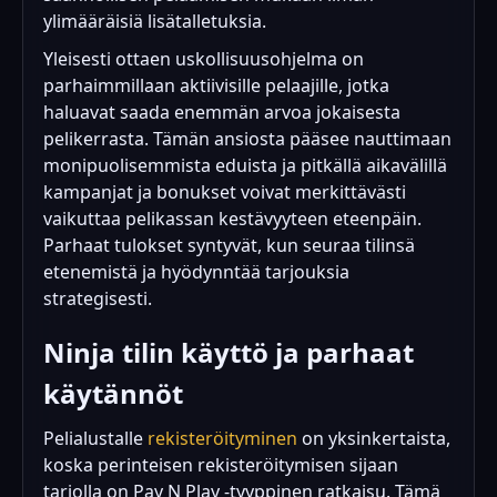
ylimääräisiä lisätalletuksia.
Yleisesti ottaen uskollisuusohjelma on
parhaimmillaan aktiivisille pelaajille, jotka
haluavat saada enemmän arvoa jokaisesta
pelikerrasta. Tämän ansiosta pääsee nauttimaan
monipuolisemmista eduista ja pitkällä aikavälillä
kampanjat ja bonukset voivat merkittävästi
vaikuttaa pelikassan kestävyyteen eteenpäin.
Parhaat tulokset syntyvät, kun seuraa tilinsä
etenemistä ja hyödynntää tarjouksia
strategisesti.
Ninja tilin käyttö ja parhaat
käytännöt
Pelialustalle
rekisteröityminen
on yksinkertaista,
koska perinteisen rekisteröitymisen sijaan
tarjolla on Pay N Play -tyyppinen ratkaisu. Tämä