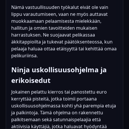
Nämä vastuullisuuden työkalut eivät ole vain
lippu varautumiseen, vaan ne myös auttavat
muokkaamaan pelaamisesta mielekkään,
hallitun ja omien tavoitteiden mukaisen
harrastuksen. Ne suojaavat pelikassaa
äkkitappioilta ja tukevat päätöksenteossa, kun
pelaaja haluaa ottaa etäisyyttä tai kehittää omaa
pelikuriinsa.
Ninja uskollisuusohjelma ja
erikoisedut
Jokainen pelattu kierros tai panostettu euro
kerryttää pisteitä, jotka toimii portaana
uskollisuusohjelmassa kohti yhä parempia etuja
ja palkintoja. Tämä ohjelma on rakennettu
palkitsemaan sekä satunnaispelaajia että
aktiivisia käyttäjiä, jotka haluavat hyödyntää