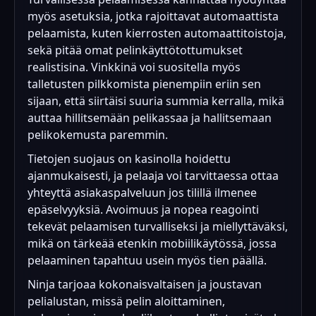
myös asetuksia, jotka rajoittavat automaattista
pelaamista, kuten kierrosten automaattitoistoja,
sekä pitää omat pelinkäyttötottumukset
realistisina. Vinkkinä voi suositella myös
talletusten pilkkomista pienempiin eriin sen
sijaan, että siirtäisi suuria summia kerralla, mikä
auttaa hillitsemään pelikassaa ja hallitsemaan
pelikokemusta paremmin.
Tietojen suojaus on kasinolla hoidettu
ajanmukaisesti, ja pelaaja voi tarvittaessa ottaa
yhteyttä asiakaspalveluun jos tilillä ilmenee
epäselvyyksiä. Avoimuus ja nopea reagointi
tekevät pelaamisen turvalliseksi ja miellyttäväksi,
mikä on tärkeää etenkin mobiilikäytössä, jossa
pelaaminen tapahtuu usein myös tien päällä.
Ninja tarjoaa kokonaisvaltaisen ja joustavan
pelialustan, missä pelin aloittaminen,