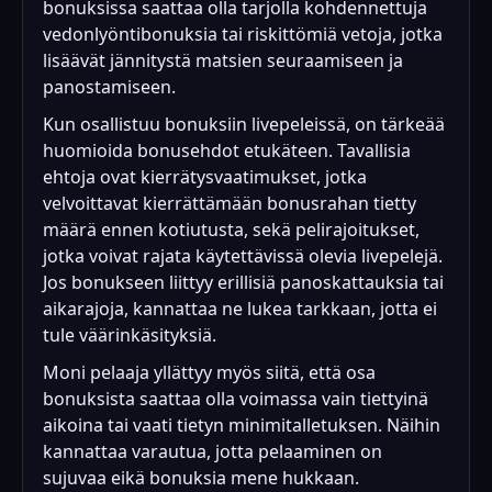
bonuksissa saattaa olla tarjolla kohdennettuja
vedonlyöntibonuksia tai riskittömiä vetoja, jotka
lisäävät jännitystä matsien seuraamiseen ja
panostamiseen.
Kun osallistuu bonuksiin livepeleissä, on tärkeää
huomioida bonusehdot etukäteen. Tavallisia
ehtoja ovat kierrätysvaatimukset, jotka
velvoittavat kierrättämään bonusrahan tietty
määrä ennen kotiutusta, sekä pelirajoitukset,
jotka voivat rajata käytettävissä olevia livepelejä.
Jos bonukseen liittyy erillisiä panoskattauksia tai
aikarajoja, kannattaa ne lukea tarkkaan, jotta ei
tule väärinkäsityksiä.
Moni pelaaja yllättyy myös siitä, että osa
bonuksista saattaa olla voimassa vain tiettyinä
aikoina tai vaati tietyn minimitalletuksen. Näihin
kannattaa varautua, jotta pelaaminen on
sujuvaa eikä bonuksia mene hukkaan.