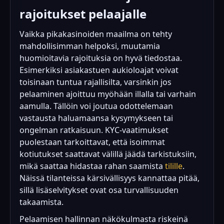
rajoitukset pelaajalle
Vaikka pikakasinoiden maailma on tehty
mahdollisimman helpoksi, muutamia
huomioitavia rajoituksia on hyvä tiedostaa.
Esimerkiksi asiakastuen aukioloajat voivat
toisinaan tuntua rajallisilta, varsinkin jos
pelaaminen ajoittuu myöhään illalla tai varhain
aamulla. Tällöin voi joutua odottelemaan
vastausta haluamaansa kysymykseen tai
ongelman ratkaisuun. KYC-vaatimukset
puolestaan tarkoittavat, että isoimmat
kotiutukset saattavat välillä jäädä tarkistuksiin,
mikä saattaa hidastaa rahan saamista
tilille
.
Näissä tilanteissa kärsivällisyys kannattaa pitää,
sillä lisäselvitykset ovat osa turvallisuuden
takaamista.
Pelaamisen hallinnan näkökulmasta riskeinä