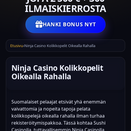
ILMAISKIERROSTA
HANKI BONUS NYT
Etusivu
›
Ninja Casino Kolikkopelit Oikealla Rahalla
Ninja Casino Kolikkopelit
Oikealla Rahalla
Suomalaiset pelaajat etsivät yhä enemmän
vaivattomia ja nopeita tapoja pelata
kolikkopelejä oikealla rahalla ilman turhaa
rekisteröitymispakkoa. Tässä kohtaa Sushi
Casinolla, tuttavallisemmin Ninja Casinolla,