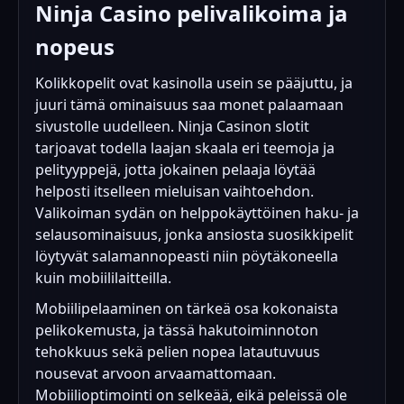
Ninja Casino pelivalikoima ja
nopeus
Kolikkopelit ovat kasinolla usein se pääjuttu, ja
juuri tämä ominaisuus saa monet palaamaan
sivustolle uudelleen. Ninja Casinon slotit
tarjoavat todella laajan skaala eri teemoja ja
pelityyppejä, jotta jokainen pelaaja löytää
helposti itselleen mieluisan vaihtoehdon.
Valikoiman sydän on helppokäyttöinen haku- ja
selausominaisuus, jonka ansiosta suosikkipelit
löytyvät salamannopeasti niin pöytäkoneella
kuin mobiililaitteilla.
Mobiilipelaaminen on tärkeä osa kokonaista
pelikokemusta, ja tässä hakutoiminnoton
tehokkuus sekä pelien nopea latautuvuus
nousevat arvoon arvaamattomaan.
Mobiilioptimointi on selkeää, eikä peleissä ole