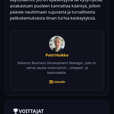
asiakastuen puoleen kannattaa kääntyä, jolloin
pääsee nauttimaan sujuvasta ja turvallisesta
pelikokemuksesta ilman turhia keskeytyksiä.
Petri Huikko
Kokenut Business Development Manager, jolla on
vahva tausta vedonlyönti-, uhkapeli- ja
kasinoalalta.
LinkedIn
VOITTAJAT