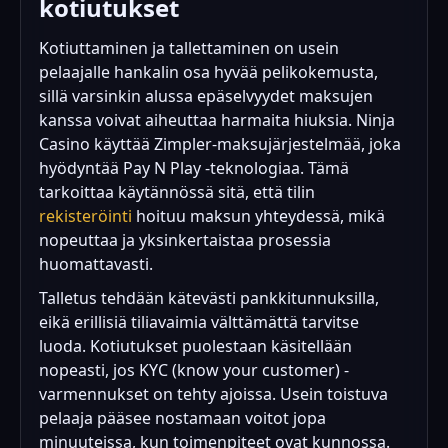
kotiutukset
Kotiuttaminen ja tallettaminen on usein
pelaajalle hankalin osa hyvää pelikokemusta,
sillä varsinkin alussa epäselvyydet maksujen
kanssa voivat aiheuttaa harmaita hiuksia. Ninja
Casino käyttää Zimpler-maksujärjestelmää, joka
hyödyntää Pay N Play -teknologiaa. Tämä
tarkoittaa käytännössä sitä, että tilin
rekisteröinti
hoituu maksun yhteydessä, mikä
nopeuttaa ja yksinkertaistaa prosessia
huomattavasti.
Talletus tehdään kätevästi pankkitunnuksilla,
eikä erillisiä tiliavaimia välttämättä tarvitse
luoda. Kotiutukset puolestaan käsitellään
nopeasti, jos KYC (know your customer) -
varmennukset on tehty ajoissa. Usein toistuva
pelaaja pääsee nostamaan voitot jopa
minuuteissa, kun toimenpiteet ovat kunnossa.