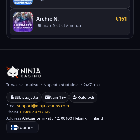
Archie N.
€161
Ultimate Slot of America
Turvalliset maksut • Nopeat kotiutukset • 24/7 tuki
Suomi
SSL-suojattu
Vain 18+
Reilu peli
Svenska
Email:
support@ninja-casinos.com
Phone:
+3581048217395
English
Address:
Aleksanterinkatu 12, 00100 Helsinki, Finland
Suomi