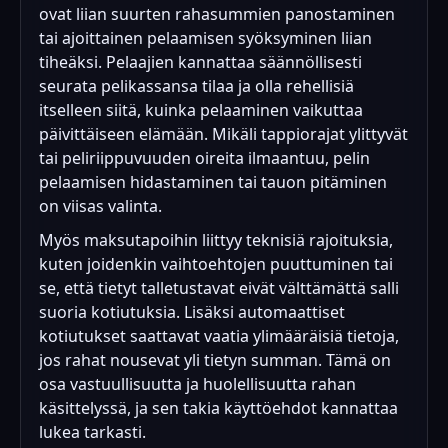
ovat liian suurten rahasummien panostaminen
tai ajoittainen pelaamisen syöksyminen liian
tiheäksi. Pelaajien kannattaa säännöllisesti
seurata pelikassansa tilaa ja olla rehellisiä
itselleen siitä, kuinka pelaaminen vaikuttaa
päivittäiseen elämään. Mikäli tappiorajat ylittyvät
tai peliriippuvuuden oireita ilmaantuu, pelin
pelaamisen hidastaminen tai tauon pitäminen
on viisas valinta.
Myös maksutapoihin liittyy teknisiä rajoituksia,
kuten joidenkin vaihtoehtojen puuttuminen tai
se, että tietyt talletustavat eivät välttämättä salli
suoria kotiutuksia. Lisäksi automaattiset
kotiutukset saattavat vaatia ylimääräisiä tietoja,
jos rahat nousevat yli tietyn summan. Tämä on
osa vastuullisuutta ja huolellisuutta rahan
käsittelyssä, ja sen takia käyttöehdot kannattaa
lukea tarkasti.