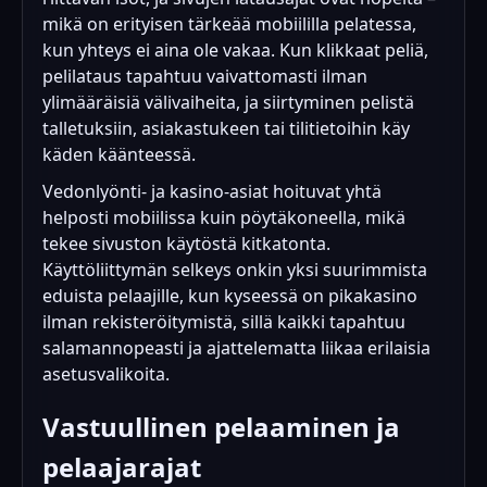
mikä on erityisen tärkeää mobiililla pelatessa,
kun yhteys ei aina ole vakaa. Kun klikkaat peliä,
pelilataus tapahtuu vaivattomasti ilman
ylimääräisiä välivaiheita, ja siirtyminen pelistä
talletuksiin, asiakastukeen tai tilitietoihin käy
käden käänteessä.
Vedonlyönti- ja kasino-asiat hoituvat yhtä
helposti mobiilissa kuin pöytäkoneella, mikä
tekee sivuston käytöstä kitkatonta.
Käyttöliittymän selkeys onkin yksi suurimmista
eduista pelaajille, kun kyseessä on pikakasino
ilman rekisteröitymistä, sillä kaikki tapahtuu
salamannopeasti ja ajattelematta liikaa erilaisia
asetusvalikoita.
Vastuullinen pelaaminen ja
pelaajarajat