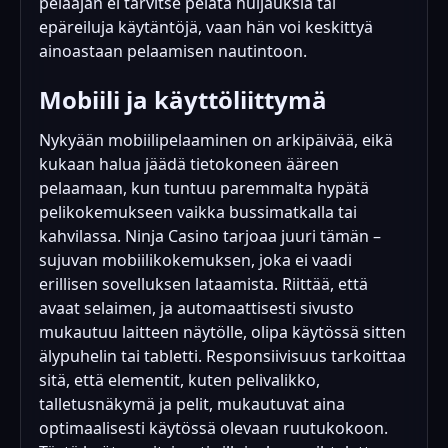
pelaajan ei tarvitse pelätä huijauksia tai
epäreiluja käytäntöjä, vaan hän voi keskittyä
ainoastaan pelaamisen nautintoon.
Mobiili ja käyttöliittymä
Nykyään mobiilipelaaminen on arkipäivää, eikä
kukaan halua jäädä tietokoneen ääreen
pelaamaan, kun tuntuu paremmalta hypätä
pelikokemukseen vaikka bussimatkalla tai
kahvilassa. Ninja Casino tarjoaa juuri tämän –
sujuvan mobiilikokemuksen, joka ei vaadi
erillisen sovelluksen lataamista. Riittää, että
avaat selaimen, ja automaattisesti sivusto
mukautuu laitteen näytölle, olipa käytössä sitten
älypuhelin tai tabletti. Responsiivisuus tarkoittaa
sitä, että elementit, kuten pelivalikko,
talletusnäkymä ja pelit, mukautuvat aina
optimaalisesti käytössä olevaan ruutukokoon.