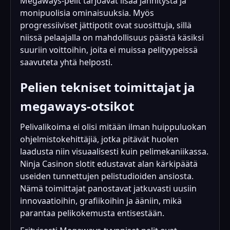
Megaways-pelit tarjoavat lisää jännitystä ja
monipuolisia ominaisuuksia. Myös
progressiiviset jättipotit ovat suosittuja, sillä
niissä pelaajalla on mahdollisuus päästä käsiksi
suuriin voittoihin, joita ei muissa pelityypeissä
saavuteta yhtä helposti.
Pelien tekniset toimittajat ja
megaways-otsikot
Pelivalikoima ei olisi mitään ilman huippuluokan
ohjelmistokehittäjiä, jotka pitävät huolen
laadusta niin visuaalisesti kuin pelimekaniikassa.
Ninja Casinon slotit edustavat alan kärkipäätä
useiden tunnettujen pelistudioiden ansiosta.
Nämä toimittajat panostavat jatkuvasti uusiin
innovaatioihin, grafiikoihin ja ääniin, mikä
parantaa pelikokemusta entisestään.