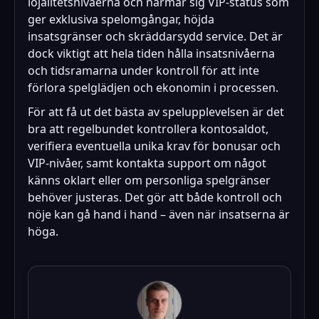
lojalitetsnivåerna och närmar sig VIP-status som
ger exklusiva spelomgångar, höjda
insatsgränser och skräddarsydd service. Det är
dock viktigt att hela tiden hålla insatsnivåerna
och tidsramarna under kontroll för att inte
förlora spelglädjen och ekonomin i processen.
För att få ut det bästa av spelupplevelsen är det
bra att regelbundet kontrollera kontosaldot,
verifiera eventuella unika krav för bonusar och
VIP-nivåer, samt kontakta support om något
känns oklart eller om personliga spelgränser
behöver justeras. Det gör att både kontroll och
nöje kan gå hand i hand – även när insatserna är
höga.