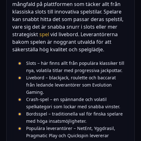
mångfald på plattformen som täcker allt från
klassiska slots till innovativa spelstilar. Spelare
kan snabbt hitta det som passar deras spelstil,
vare sig det är snabba snurr i slots eller mer
strategiskt
spel
vid livebord. Leverantörerna
bakom spelen är noggrant utvalda för att
säkerställa hög kvalitet och spelglädje.
Slots – här finns allt från populära klassiker till
nya, volatila titlar med progressiva jackpottar.
Livebord – blackjack, roulette och baccarat
från ledande leverantörer som Evolution
Gaming.
Crash-spel – en spännande och volatil
spelkategori som lockar med snabba vinster.
Bordsspel – traditionella val för finska spelare
med höga insatsmöjligheter.
Populära leverantörer – NetEnt, Yggdrasil,
Pragmatic Play och Quickspin levererar