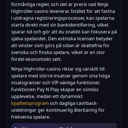
förmånliga regler, och det är precis vad Ninja
Highroller-casino levererar. Istället för att fastna
i utdragna registreringsprocesser, kan spelarna
starta direkt med sin bankidentifiering, vilket
sparar tid och gör att du snabbt kan fokusera på
själva spelandet. Den estniska licensen betyder
att vinster som görs på sidan är skattefria för
svenska och finska spelare, vilket är en stor
fördel ekonomiskt sett.
Ninja Highroller-casino riktar sig särskilt till
spelare med större insatser genom sina höga
insatsgränser och VIP-vänliga funktioner.
Funktionen Pay N Play skapar en sömlös
upplevelse, medan ett dynamiskt
lojalitetsprogram
och dagliga cashback-
utdelningar ger kontinuerlig återbäring för
frekventa spelare.