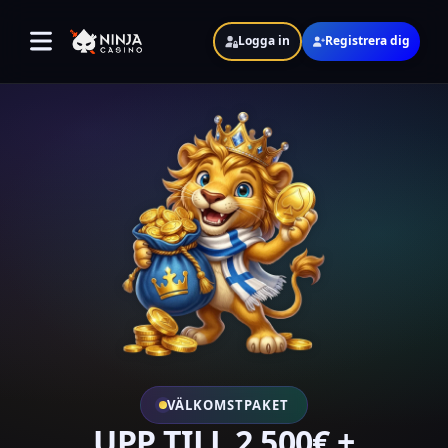
Logga in
Registrera dig
Meny
Spel
Logga in
Betalningsmetoder
App
Uttag
Bonusar
VÄLKOMSTPAKET
UPP TILL 2,500€ +