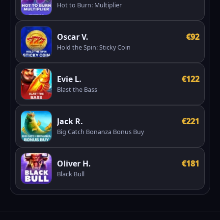
Hot to Burn: Multiplier
Oscar V.
€92
Hold the Spin: Sticky Coin
Evie L.
€122
Blast the Bass
Jack R.
€221
Big Catch Bonanza Bonus Buy
Oliver H.
€181
Black Bull