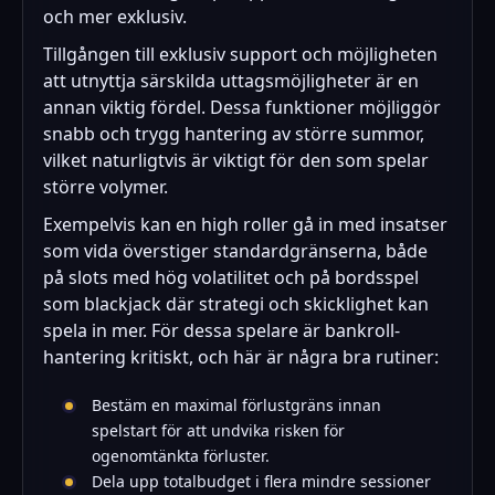
och mer exklusiv.
Tillgången till exklusiv support och möjligheten
att utnyttja särskilda uttagsmöjligheter är en
annan viktig fördel. Dessa funktioner möjliggör
snabb och trygg hantering av större summor,
vilket naturligtvis är viktigt för den som spelar
större volymer.
Exempelvis kan en high roller gå in med insatser
som vida överstiger standardgränserna, både
på slots med hög volatilitet och på bordsspel
som blackjack där strategi och skicklighet kan
spela in mer. För dessa spelare är bankroll-
hantering kritiskt, och här är några bra rutiner:
Bestäm en maximal förlustgräns innan
spelstart för att undvika risken för
ogenomtänkta förluster.
Dela upp totalbudget i flera mindre sessioner