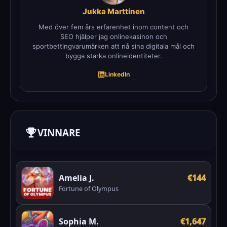
Jukka Marttinen
Med över fem års erfarenhet inom content och
SEO hjälper jag onlinekasinon och
sportbettingvarumärken att nå sina digitala mål och
bygga starka onlineidentiteter.
LinkedIn
VINNARE
Amelia J.
€144
Fortune of Olympus
Sophia M.
€1,647