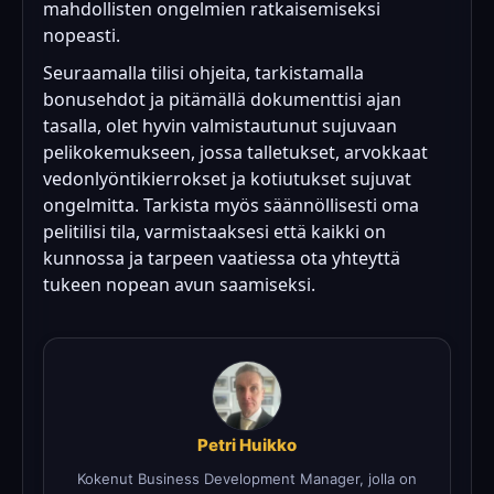
mahdollisten ongelmien ratkaisemiseksi
nopeasti.
Seuraamalla tilisi ohjeita, tarkistamalla
bonusehdot ja pitämällä dokumenttisi ajan
tasalla, olet hyvin valmistautunut sujuvaan
pelikokemukseen, jossa talletukset, arvokkaat
vedonlyöntikierrokset ja kotiutukset sujuvat
ongelmitta. Tarkista myös säännöllisesti oma
pelitilisi tila, varmistaaksesi että kaikki on
kunnossa ja tarpeen vaatiessa ota yhteyttä
tukeen nopean avun saamiseksi.
Petri Huikko
Kokenut Business Development Manager, jolla on