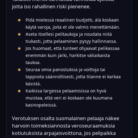
jotta iso rahallinen riski pienenee.
Pidä mielessä reaalinen budjetti, älä koskaan
käytä varoja, joita et ole valmis menettämään.
Aseta itsellesi pelitaukoja ja noudata niitä
tiukasti, jotta pelaaminen pysyy hallinnassa.
Jos huomaat, että tunteet ohjaavat pelikassaa
enemmän kuin järki, harkitse väliaikaista
taukoa.
Seuraa omia panostuksia ja voittoja tai
tappioita säännöllisesti, jotta tilanne ei karkaa
käsistä.
Kaikissa largessa pelaamisissa on hyvä
muistaa, että veri ei koskaan ole kuumana
kasinopeleissä.
Verotuksen osalta suomalainen pelaaja näkee
harvoin toimeksiannosta veroseuraamuksia
kotiutuksista arpajaisvoittona, jos pelipaikka