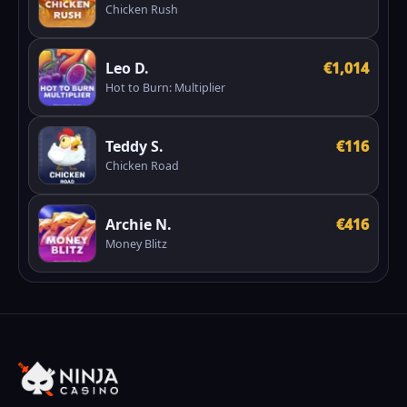
Chicken Rush
Leo D.
€1,014
Hot to Burn: Multiplier
Teddy S.
€116
Chicken Road
Archie N.
€416
Money Blitz