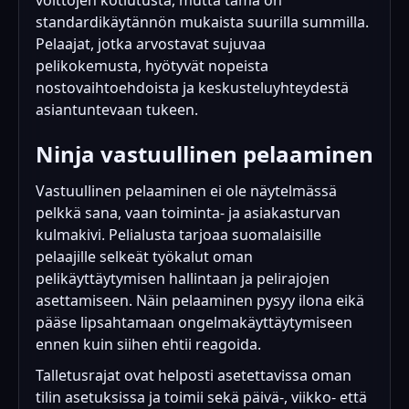
standardikäytännön mukaista suurilla summilla.
Pelaajat, jotka arvostavat sujuvaa
pelikokemusta, hyötyvät nopeista
nostovaihtoehdoista ja keskusteluyhteydestä
asiantuntevaan tukeen.
Ninja vastuullinen pelaaminen
Vastuullinen pelaaminen ei ole näytelmässä
pelkkä sana, vaan toiminta- ja asiakasturvan
kulmakivi. Pelialusta tarjoaa suomalaisille
pelaajille selkeät työkalut oman
pelikäyttäytymisen hallintaan ja pelirajojen
asettamiseen. Näin pelaaminen pysyy ilona eikä
pääse lipsahtamaan ongelmakäyttäytymiseen
ennen kuin siihen ehtii reagoida.
Talletusrajat ovat helposti asetettavissa oman
tilin asetuksissa ja toimii sekä päivä-, viikko- että