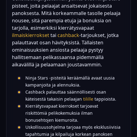
pisteet, joita pelaajat ansaitsevat jokaisesta
panoksesta. Mitä korkeammalle tasolle pelaaja
nousee, sitä parempia etuja ja bonuksia on
tarjolla, esimerkiksi kierrätysvapaat
ilmaiskierrokset
tai
cashback
-tarjoukset, jotka
palauttavat osan hävityksistä. Tällaisten
ominaisuuksien ansiosta pelaaja pystyy
hallitsemaan pelikassaansa pidemmällä
aikavälillä ja pelaamaan joustavammin.
Ninja Stars -pisteitä keräämällä avaat uusia
kampanjoita ja alennuksia.
Cashback palauttaa säännöllisesti osan
käteisestä takaisin pelaajan
tilille
tappioista.
Kierrätysvapaat kierrokset tarjoavat
riskittömiä pelikokemuksia ilman
bonusehtojen kiemuroita.
Uskollisuusohjelma tarjoaa myös eksklusiivisia
tapahtumia ja kilpailuja korkean panoksen