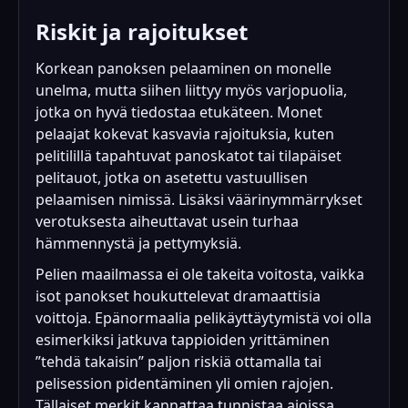
Riskit ja rajoitukset
Korkean panoksen pelaaminen on monelle
unelma, mutta siihen liittyy myös varjopuolia,
jotka on hyvä tiedostaa etukäteen. Monet
pelaajat kokevat kasvavia rajoituksia, kuten
pelitilillä tapahtuvat panoskatot tai tilapäiset
pelitauot, jotka on asetettu vastuullisen
pelaamisen nimissä. Lisäksi väärinymmärrykset
verotuksesta aiheuttavat usein turhaa
hämmennystä ja pettymyksiä.
Pelien maailmassa ei ole takeita voitosta, vaikka
isot panokset houkuttelevat dramaattisia
voittoja. Epänormaalia pelikäyttäytymistä voi olla
esimerkiksi jatkuva tappioiden yrittäminen
”tehdä takaisin” paljon riskiä ottamalla tai
pelisession pidentäminen yli omien rajojen.
Tällaiset merkit kannattaa tunnistaa ajoissa,