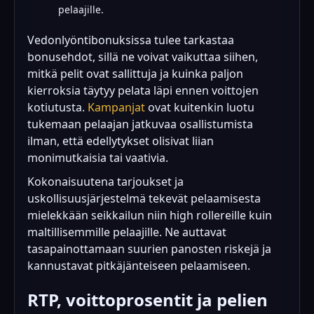
pelaajille.
Vedonlyöntibonuksissa tulee tarkastaa
bonusehdot, sillä ne voivat vaikuttaa siihen,
mitkä pelit ovat sallittuja ja kuinka paljon
kierroksia täytyy pelata läpi ennen voittojen
kotiutusta.
Kampanjat
ovat kuitenkin luotu
tukemaan pelaajan jatkuvaa osallistumista
ilman, että edellytykset olisivat liian
monimutkaisia tai vaativia.
Kokonaisuutena tarjoukset ja
uskollisuusjärjestelmä tekevät pelaamisesta
mielekkään seikkailun niin high rollereille kuin
maltillisemmille pelaajille. Ne auttavat
tasapainottamaan suurien panosten riskejä ja
kannustavat pitkäjänteiseen pelaamiseen.
RTP, voittoprosentit ja pelien