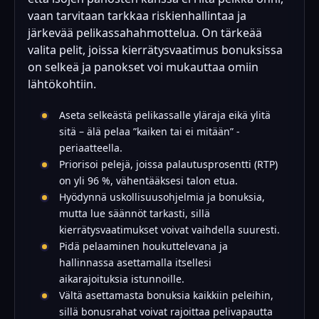
vaan tarvitaan tarkkaa riskienhallintaa ja
järkevää pelikassahahmottelua. On tärkeää
valita pelit, joissa kierrätysvaatimus bonuksissa
on selkeä ja panokset voi mukauttaa omiin
lähtökohtiin.
Aseta selkeästä pelikassalle yläraja eikä ylitä
sitä – älä pelaa ”kaiken tai ei mitään” -
periaatteella.
Priorisoi pelejä, joissa palautusprosentti (RTP)
on yli 96 %, vähentääksesi talon etua.
Hyödynnä uskollisuusohjelmia ja bonuksia,
mutta lue säännöt tarkasti, sillä
kierrätysvaatimukset voivat vaihdella suuresti.
Pidä pelaaminen houkuttelevana ja
hallinnassa asettamalla itsellesi
aikarajoituksia istunnoille.
Vältä asettamasta bonuksia kaikkiin peleihin,
sillä bonusrahat voivat rajoittaa pelivapautta