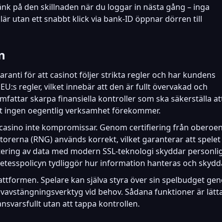
Tänk på den skillnaden när du loggar in nästa gång – inga
är utan ett snabbt klick via bank-ID öppnar dörren till
n
ranti för att casinot följer strikta regler och har kundens
EU:s regler, vilket innebär att den är fullt övervakad och
mfattar skarpa finansiella kontroller som ska säkerställa at
att ingen oegentlig verksamhet förekommer.
a casino inte kompromissar. Genom certifiering från oberoe
torerna (RNG) används korrekt, vilket garanterar att spelet
yptering av data med modern SSL-teknologi skyddar personli
retesspolicyn tydliggör hur information hanteras och skydd
ttformen. Spelare kan själva styra över sin spelbudget ge
älvavstängningsverktyg vid behov. Sådana funktioner är lätta
ansvarsfullt utan att tappa kontrollen.