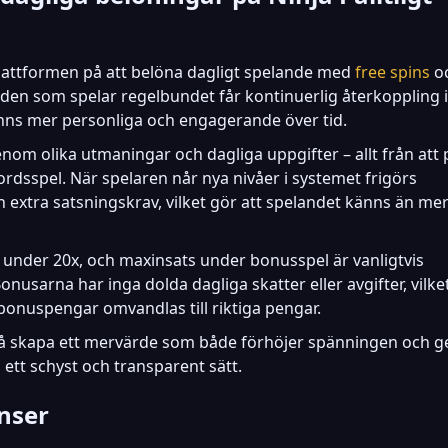
lattformen på att belöna dagligt spelande med
free spins
oc
t den som spelar regelbundet får kontinuerlig återkoppling i
ns mer personliga och engagerande över tid.
om olika utmaningar och dagliga uppgifter – allt från att
 bordsspel. När spelaren når nya nivåer i systemet frigörs
 extra satsningskrav, vilket gör att spelandet känns än me
ta under 20x, och maxinsats under bonusspel är vanligtvis
onusarna har inga dolda dagliga skatter eller avgifter, vilke
 bonuspengar omvandlas till riktiga pengar.
tså skapa ett mervärde som både förhöjer spänningen och g
å ett schyst och transparent sätt.
nser