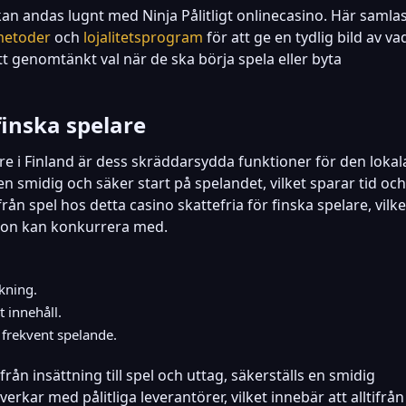
n andas lugnt med Ninja Pålitligt onlinecasino. Här samlas 
metoder
och
lojalitetsprogram
för att ge en tydlig bild av va
ett genomtänkt val när de ska börja spela eller byta
 finska spelare
re i Finland är dess skräddarsydda funktioner för den lokal
en smidig och säker start på spelandet, vilket sparar tid oc
n spel hos detta casino skattefria för finska spelare, vilke
inon kan konkurrera med.
kning.
 innehåll.
 frekvent spelande.
från insättning till spel och uttag, säkerställs en smidig
rkar med pålitliga leverantörer, vilket innebär att alltifrån