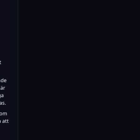
t
nde
 är
ga
as.
nom
 att