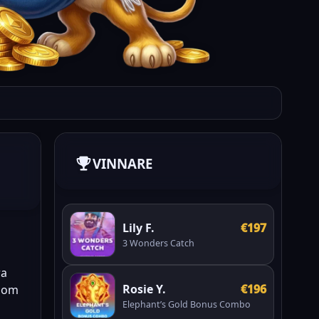
VINNARE
Lily F.
€197
3 Wonders Catch
ra
Rosie Y.
€196
 som
Elephant’s Gold Bonus Combo