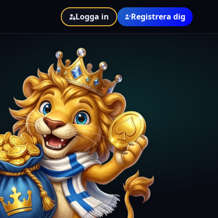
Logga in
Registrera dig