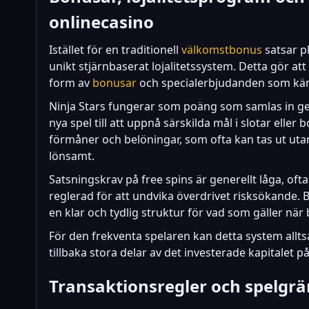
onlinecasino
Istället för en traditionell
välkomstbonus
satsar p
unikt stjärnbaserat lojalitetssystem. Detta gör at
form av
bonusar
och specialerbjudanden som kän
Ninja Stars fungerar som poäng som samlas in gen
nya spel till att uppnå särskilda mål i slotar eller
förmåner och belöningar, som ofta kan tas ut utan
lönsamt.
Satsningskrav på free spins är generellt låga, of
reglerad för att undvika överdrivet risksökande. B
en klar och tydlig struktur för vad som gäller när
För den frekventa spelaren kan detta system all
tillbaka stora delar av det investerade kapitalet p
Transaktionsregler och spelgrä