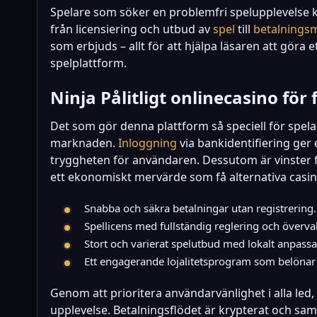
Spelare som söker en problemfri spelupplevelse ka
från licensiering och utbud av
spel
till
betalnings
som erbjuds – allt för att hjälpa läsaren att göra 
spelplattform.
Ninja Pålitligt onlinecasino för
Det som gör denna plattform så speciell för spela
marknaden.
Inloggning
via bankidentifiering ger 
tryggheten för användaren. Dessutom är vinster frå
ett ekonomiskt mervärde som få alternativa cas
Snabba och säkra betalningar utan registrering.
Spellicens med fullständig reglering och överva
Stort och varierat spelutbud med lokalt anpassat
Ett engagerande lojalitetsprogram som belönar
Genom att prioritera användarvänlighet i alla led, 
upplevelse. Betalningsflödet är krypterat och samve