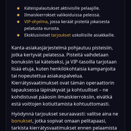
Käteispalautukset aktiivisille pelaajille.
Ilmaiskierrokset valikoiduissa peleissä.
VIP-ohjelma
, jossa keräät pisteitä jokaisesta
pelatusta eurosta.
Eksklusiiviset
tarjoukset
uskollisille asiakkaille.
Kanta-asiakasjärjestelmä pohjautuu pisteisiin,
jotka kertyvät pelatessa. Pisteitä vaihdetaan
bonuksiin tai käteiseksi, ja VIP-tasoilla tarjotaan
lisää etuja, kuten henkilökohtaisia kampanjoita
tai nopeutettua asiakaspalvelua.
Kierrätysvaatimukset ovat tämän operaattorin
tapauksessa läpinäkyvät ja kohtuulliset – ne
kohdistuvat pääosin ilmaiskierroksiin, eivätkä
estä voittojen kotiuttamista kohtuuttomasti.
Hyödynnä tarjoukset seuraavasti: valitse aina ne
bonukset
, jotka sopivat omaan pelitapaasi,
tarkista kierrätysvaatimukset ennen pelaamista