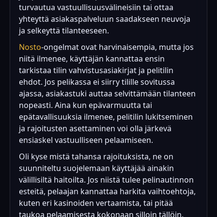
turvautua vastuullisuusvälineisiin tai ottaa
yhteyttä asiakaspalveluun saadakseen neuvoja
ja selkeyttä tilanteeseen.
Nosto
-ongelmat ovat harvinaisempia, mutta jos
niitä ilmenee, käyttäjän kannattaa ensin
tarkistaa tilin vahvistusasiakirjat ja pelitilin
ehdot. Jos pelikassa ei siirry tilille sovitussa
ajassa, asiakastuki auttaa selvittämään tilanteen
nopeasti. Aina kun epävarmuutta tai
epätavallisuuksia ilmenee, pelitilin lukitseminen
ja rajoitusten asettaminen voi olla järkevä
ensiaskel vastuulliseen pelaamiseen.
Oli kyse mistä tahansa rajoituksista, ne on
suunniteltu suojelemaan käyttäjää ainakin
välillisiltä haitoilta. Jos niistä tulee pelinautinnon
esteitä, pelaajan kannattaa harkita vaihtoehtoja,
kuten eri kasinoiden vertaamista, tai pitää
taukoa pelaamisesta kokonaan silloin tällöin.