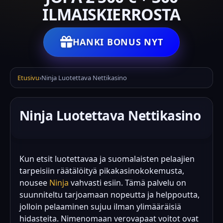
ILMAISKIERROSTA
HANKI BONUS NYT
Etusivu
›
Ninja Luotettava Nettikasino
Ninja Luotettava Nettikasino
Kun etsit luotettavaa ja suomalaisten pelaajien
tarpeisiin räätälöityä pikakasinokokemusta,
nousee
Ninja
vahvasti esiin. Tämä palvelu on
suunniteltu tarjoamaan nopeutta ja helppoutta,
jolloin pelaaminen sujuu ilman ylimääräisiä
hidasteita. Nimenomaan verovapaat voitot ovat