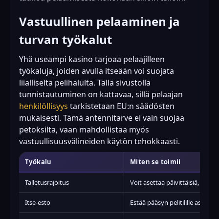
Vastuullinen pelaaminen ja
turvan työkalut
Yhä useampi kasino tarjoaa pelaajilleen
työkaluja, joiden avulla itseään voi suojata
liialliselta pelihalulta. Tällä sivustolla
tunnistautuminen on kattavaa, sillä pelaajan
henkilöllisyys
tarkistetaan EU:n säädösten
mukaisesti. Tämä antennitarve ei vain suojaa
petoksilta, vaan mahdollistaa myös
vastuullisuusvälineiden käytön tehokkaasti.
Työkalu
Miten se toimii
Talletusrajoitus
Voit asettaa päivittäisiä, viikoit
Itse-esto
Estää pääsyn pelitilille asetetuk