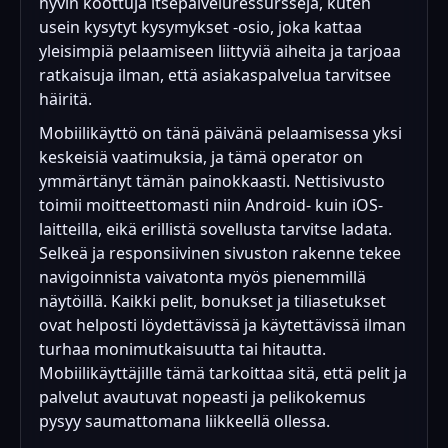
hyvin koottuja itsepalveluressursseja, kuten
usein kysytyt kysymykset -osio, joka kattaa
yleisimpiä pelaamiseen liittyviä aiheita ja tarjoaa
ratkaisuja ilman, että asiakaspalvelua tarvitsee
häiritä.
Mobiilikäyttö on tänä päivänä pelaamisessa yksi
keskeisiä vaatimuksia, ja tämä operator on
ymmärtänyt tämän painokkaasti. Nettisivusto
toimii moitteettomasti niin Android- kuin iOS-
laitteilla, eikä erillistä sovellusta tarvitse ladata.
Selkeä ja responsiivinen sivuston rakenne tekee
navigoinnista vaivatonta myös pienemmillä
näytöillä. Kaikki pelit, bonukset ja tiliasetukset
ovat helposti löydettävissä ja käytettävissä ilman
turhaa monimutkaisuutta tai hitautta.
Mobiilikäyttäjille tämä tarkoittaa sitä, että pelit ja
palvelut avautuvat nopeasti ja pelikokemus
pysyy saumattomana liikkeellä ollessa.