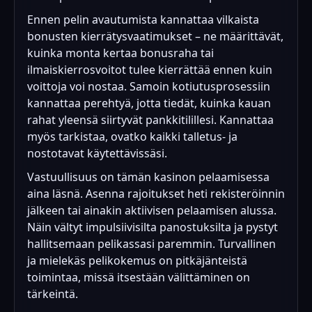
Ennen pelin avautumista kannattaa vilkaista
bonusten kierrätysvaatimukset – ne määrittävät,
kuinka monta kertaa bonusraha tai
ilmaiskierrosvoitot tulee kierrättää ennen kuin
voittoja voi nostaa. Samoin kotiutusprosessiin
kannattaa perehtyä, jotta tiedät, kuinka kauan
rahat yleensä siirtyvät pankkitilillesi. Kannattaa
myös tarkistaa, ovatko kaikki talletus- ja
nostotavat käytettävissäsi.
Vastuullisuus on tämän kasinon pelaamisessa
aina läsnä. Asenna rajoitukset heti rekisteröinnin
jälkeen tai ainakin aktiivisen pelaamisen alussa.
Näin vältyt impulsiivisilta panostuksilta ja pystyt
hallitsemaan pelikassasi paremmin. Turvallinen
ja mielekäs pelikokemus on pitkäjänteistä
toimintaa, missä itsestään välittäminen on
tärkeintä.