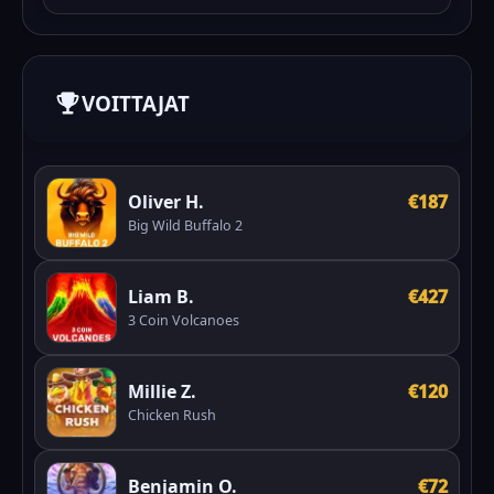
VOITTAJAT
Oliver H.
€187
Big Wild Buffalo 2
Liam B.
€427
3 Coin Volcanoes
Millie Z.
€120
Chicken Rush
Benjamin O.
€72