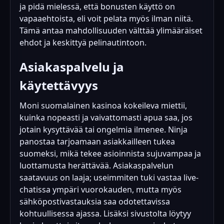
ja pidä mielessä, että bonusten käyttö on
vapaaehtoista, eli voit pelata myös ilman niitä.
Tämä antaa mahdollisuuden välttää ylimääräiset
ehdot ja keskittyä pelinautintoon.
Asiakaspalvelu ja
käytettävyys
Moni suomalainen kasinoa kokeileva miettii,
kuinka nopeasti ja vaivattomasti apua saa, jos
jotain kysyttävää tai ongelmia ilmenee. Ninja
panostaa tarjoamaan asiakkailleen tukea
suomeksi, mikä tekee asioinnista sujuvampaa ja
luottamusta herättävää. Asiakaspalvelun
saatavuus on laaja; useimmiten tuki vastaa live-
chatissa ympäri vuorokauden, mutta myös
sähköpostivastauksia saa odotettavissa
kohtuullisessa ajassa. Lisäksi sivustolta löytyy