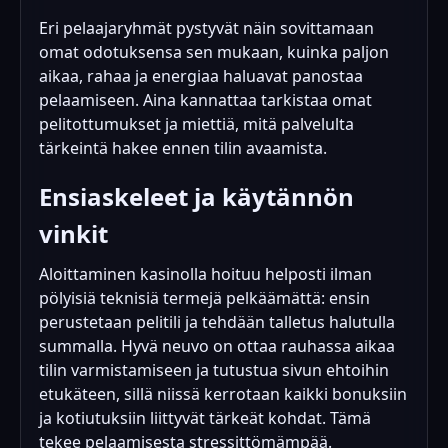
Eri pelaajaryhmät pystyvät näin sovittamaan
omat odotuksensa sen mukaan, kuinka paljon
aikaa, rahaa ja energiaa haluavat panostaa
pelaamiseen. Aina kannattaa tarkistaa omat
pelitottumukset ja miettiä, mitä palvelulta
tärkeintä hakee ennen tilin avaamista.
Ensiaskeleet ja käytännön
vinkit
Aloittaminen kasinolla hoituu helposti ilman
pölyisiä teknisiä termejä pelkäämättä: ensin
perustetaan pelitili ja tehdään talletus halutulla
summalla. Hyvä neuvo on ottaa rauhassa aikaa
tilin varmistamiseen ja tutustua sivun ehtoihin
etukäteen, sillä niissä kerrotaan kaikki bonuksiin
ja kotiutuksiin liittyvät tärkeät kohdat. Tämä
tekee pelaamisesta stressittömämpää.