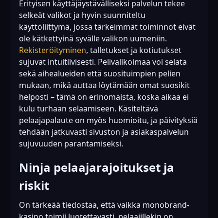
Erityisen käyttäjäystävälliseksi palvelun tekee
selkeät valikot ja hyvin suunniteltu
käyttöliittymä, jossa tärkeimmät toiminnot eivät
ole kätkettyinä syvälle valikon uumeniin.
Rekisteröityminen
, talletukset ja kotiutukset
sujuvat intuitiivisesti. Pelivalikoimaa voi selata
sekä aihealueiden että suosituimpien pelien
mukaan, mikä auttaa löytämään omat suosikit
helposti – tämä on erinomaista, koska aikaa ei
kulu turhaan selaamiseen. Käsiteltävä
pelaajapalaute on myös huomioitu, ja päivityksiä
tehdään jatkuvasti sivuston ja asiakaspalvelun
sujuvuuden parantamiseksi.
Ninja pelaajarajoitukset ja
riskit
On tärkeää tiedostaa, että vaikka monobrand-
kasino toimii luotettavasti, pelaajillekin on