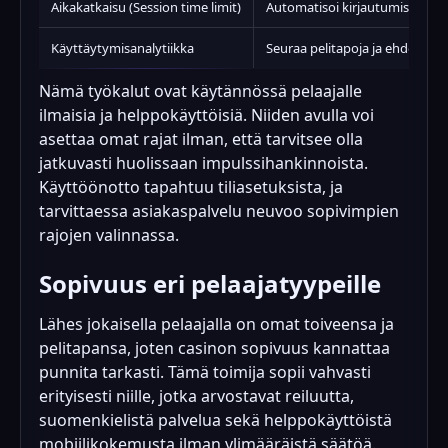
Aikakatkaisu (Session time limit)
Automatisoi kirjautumisen katk
Käyttäytymisanalytiikka
Seuraa pelitapoja ja ehdottaa r
Nämä työkalut ovat käytännössä pelaajalle
ilmaisia ja helppokäyttöisiä. Niiden avulla voi
asettaa omat rajat ilman, että tarvitsee olla
jatkuvasti huolissaan impulssihankinnoista.
Käyttöönotto tapahtuu tiliasetuksista, ja
tarvittaessa asiakaspalvelu neuvoo sopivimpien
rajojen valinnassa.
Sopivuus eri pelaajatyypeille
Lähes jokaisella pelaajalla on omat toiveensa ja
pelitapansa, joten casinon sopivuus kannattaa
punnita tarkasti. Tämä toimija sopii vahvasti
erityisesti niille, jotka arvostavat reiluutta,
suomenkielistä palvelua sekä helppokäyttöistä
mobiilikokemusta ilman ylimääräistä säätöä.