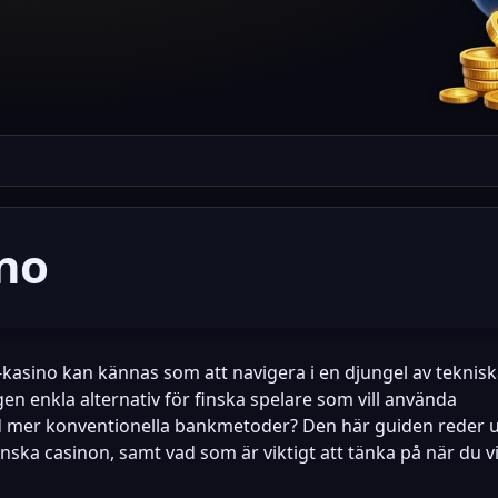
ino
-kasino kan kännas som att navigera i en djungel av teknis
en enkla alternativ för finska spelare som vill använda
med mer konventionella bankmetoder? Den här guiden reder u
nska casinon, samt vad som är viktigt att tänka på när du vi