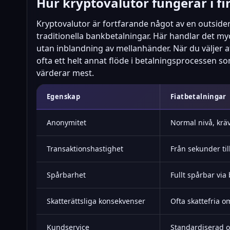
Hur kryptovalutor fungerar i f
Kryptovalutor är fortfarande något av en outsider 
traditionella bankbetalningar. Här handlar det m
utan inblandning av mellanhänder. När du väljer at
ofta ett helt annat flöde i betalningsprocessen 
värderar mest.
Egenskap
Fiatbetalningar
Anonymitet
Normal nivå, krä
Transaktionshastighet
Från sekunder til
Spårbarhet
Fullt spårbar via
Skatterättsliga konsekvenser
Ofta skattefria 
Kundservice
Standardiserad o