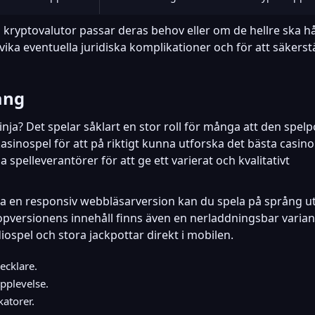
ryptovalutor passar deras behov eller om de hellre ska hå
vika eventuella juridiska komplikationer och för att säkerstä
ång
ja? Det spelar såklart en stor roll för många att den spelp
kasinospel för att på riktigt kunna utforska det bästa casino
pelleverantörer för att ge ett varierat och kvalitativt
Via en responsiv webbläsarversion kan du spela på språng u
pversionens innehåll finns även en nerladdningsbar varian
diospel och stora jackpottar direkt i mobilen.
ecklare.
pplevelse.
atorer.