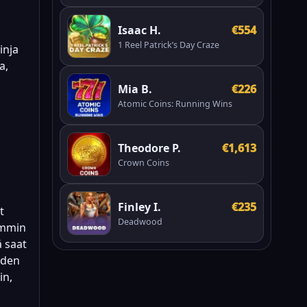
Isaac H.
€554
1 Reel Patrick’s Day Craze
inja
a,
Mia B.
€226
Atomic Coins: Running Wins
Theodore P.
€1,613
Crown Coins
Finley I.
€235
t
Deadwood
hemmin
ä saat
uden
in,