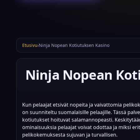
Etusivu
Ninja Nopean Kotiutuksen Kasino
›
Ninja Nopean Kot
Kun pelaajat etsivät nopeita ja vaivattomia pelik
on suunniteltu suomalaisille pelaajille. Tässä palv
kotiutukset hoituvat salamannopeasti. Keskitytää
ominaisuuksia pelaajat voivat odottaa ja miksi er
pelikokemuksesta sujuvan ja turvallisen.