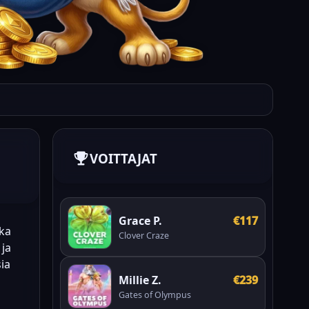
VOITTAJAT
Grace P.
€117
ka
Clover Craze
 ja
ia
Millie Z.
€239
Gates of Olympus