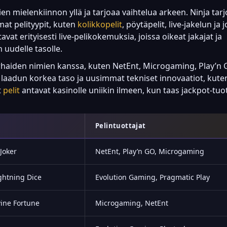
ien mielenkiinnon yllä ja tarjoaa vaihtelua arkeen. Ninja tar
mat pelityypit, kuten
kolikkopelit
, pöytäpelit, live-jakelun ja 
vat erityisesti live-pelikokemuksia, joissa oikeat jakajat ja
uudelle tasolle.
arhaiden nimien kanssa, kuten NetEnt, Microgaming, Play’n 
laadun korkea taso ja uusimmat tekniset innovaatiot, kute
t
pelit
antavat kasinolle uniikin ilmeen, kun taas jackpot-tuo
Pelintuottajat
Joker
NetEnt, Play’n GO, Microgaming
ightning Dice
Evolution Gaming, Pragmatic Play
vine Fortune
Microgaming, NetEnt