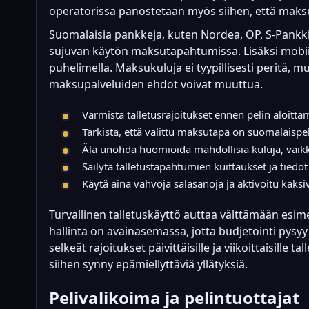
operatorissa panostetaan myös siihen, että maks
Suomalaisia pankkeja, kuten Nordea, OP, S-Pankk
sujuvan käytön maksutapahtumissa. Lisäksi mobiil
puhelimella. Maksukuluja ei tyypillisesti peritä, m
maksupalveluiden ehdot voivat muuttua.
Varmista talletusrajoitukset ennen pelin aloittam
Tarkista, että valittu maksutapa on suomalaispela
Älä unohda huomioida mahdollisia kuluja, vaikka
Säilytä talletustapahtumien kuittaukset ja tiedo
Käytä aina vahvoja salasanoja ja aktivoitu kaks
Turvallinen talletuskäyttö auttaa välttämään esimer
hallinta on avainasemassa, jotta budjetointi pysyy 
selkeät rajoitukset päivittäisille ja viikoittaisille
siihen synny epämiellyttäviä yllätyksiä.
Pelivalikoima ja pelintuottajat