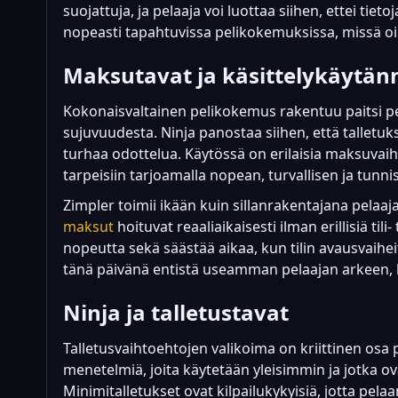
suojattuja, ja pelaaja voi luottaa siihen, ettei tie
nopeasti tapahtuvissa pelikokemuksissa, missä oi
Maksutavat ja käsittelykäytän
Kokonaisvaltainen pelikokemus rakentuu paitsi p
sujuvuudesta. Ninja panostaa siihen, että talletu
turhaa odottelua. Käytössä on erilaisia maksuvaih
tarpeisiin tarjoamalla nopean, turvallisen ja tunn
Zimpler toimii ikään kuin sillanrakentajana pelaaja
maksut
hoituvat reaaliaikaisesti ilman erillisiä ti
nopeutta sekä säästää aikaa, kun tilin avausvaiheit
tänä päivänä entistä useamman pelaajan arkeen, ku
Ninja ja talletustavat
Talletusvaihtoehtojen valikoima on kriittinen osa pe
menetelmiä, joita käytetään yleisimmin ja jotka ov
Minimitalletukset ovat kilpailukykyisiä, jotta pel