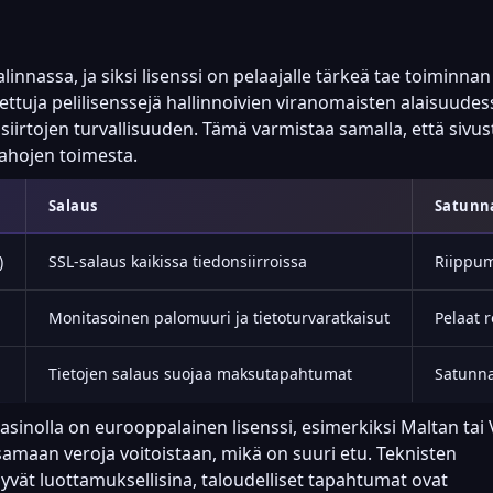
innassa, ja siksi lisenssi on pelaajalle tärkeä tae toiminnan
nnettuja pelilisenssejä hallinnoivien viranomaisten alaisuudes
irtojen turvallisuuden. Tämä varmistaa samalla, että sivu
tahojen toimesta.
Salaus
Satunn
)
SSL-salaus kaikissa tiedonsiirroissa
Riippum
Monitasoinen palomuuri ja tietoturvaratkaisut
Pelaat 
Tietojen salaus suojaa maksutapahtumat
Satunna
asinolla on eurooppalainen lisenssi, esimerkiksi Maltan tai 
ksamaan veroja voitoistaan, mikä on suuri etu. Teknisten
yvät luottamuksellisina, taloudelliset tapahtumat ovat